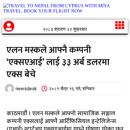
२०८३ श्रावण २२ शुक्रबार
एलन मस्कले आफ्नै कम्पनी
‘एक्सएआई’ लाई ३३ अर्ब डलरमा
एक्स बेचे
newsdesk
२०८१ चैत्र १६ गते, शनिबार
काठमाडौं । एलन मस्कले आफ्नो सामाजिक सञ्जाल
कम्पनी एक्सलाई आफ्नै आर्टिफिसियल इन्टेलिजेन्स
(एआई) स्टार्टअप एक्सएआईमा गाभ्ने घोषणा गरेका छन्