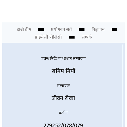
ओरल पुनर्स्थापनामा ३डी प्रिन्टिङ्ग प्रविधि
Newsdesk
हाम्रो टीम
प्रयोगका सर्त
विज्ञापन
प्राइभेसी पोलिसी
सम्पर्क
प्रवन्ध निर्देशक/ प्रधान सम्पादक
समिम मियाँ
सम्पादक
जीवन रोका
दर्ता नं
279252/078/079