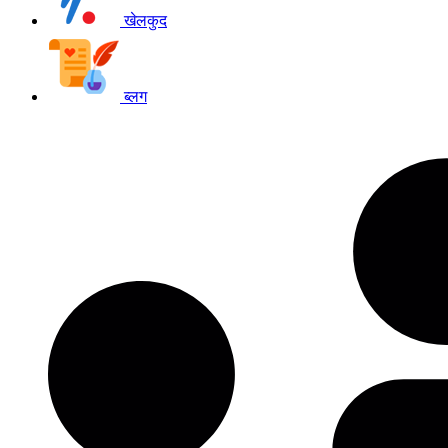
खेलकुद
ब्लग