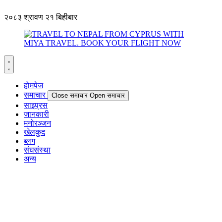
२०८३ श्रावण २१ बिहीबार
होमपेज
समाचार
Close समाचार
Open समाचार
साइप्रस
जानकारी
मनोरञ्जन
खेलकुद
ब्लग
संघसंस्था
अन्य