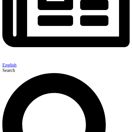
English
Search