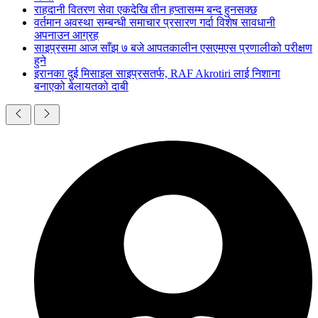
राहदानी वितरण सेवा एकदेखि तीन हप्तासम्म बन्द हुनसक्छ
वर्तमान अवस्था सम्बन्धी समाचार प्रसारण गर्दा विशेष सावधानी
अपनाउन आग्रह
साइप्रसमा आज साँझ ७ बजे आपतकालीन एसएमएस प्रणालीको परीक्षण
हुने
इरानका दुई मिसाइल साइप्रसतर्फ, RAF Akrotiri लाई निशाना
बनाएको बेलायतको दाबी