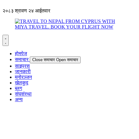
२०८३ श्रावण २४ आईतवार
होमपेज
समाचार
Close समाचार
Open समाचार
साइप्रस
जानकारी
मनोरञ्जन
खेलकुद
ब्लग
संघसंस्था
अन्य