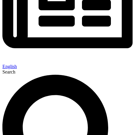
English
Search