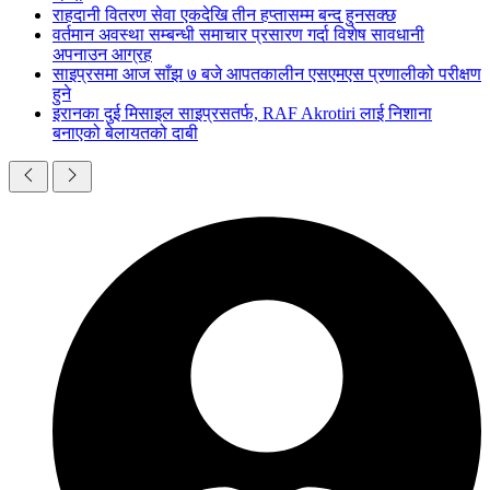
राहदानी वितरण सेवा एकदेखि तीन हप्तासम्म बन्द हुनसक्छ
वर्तमान अवस्था सम्बन्धी समाचार प्रसारण गर्दा विशेष सावधानी
अपनाउन आग्रह
साइप्रसमा आज साँझ ७ बजे आपतकालीन एसएमएस प्रणालीको परीक्षण
हुने
इरानका दुई मिसाइल साइप्रसतर्फ, RAF Akrotiri लाई निशाना
बनाएको बेलायतको दाबी