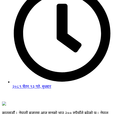
२०८१ चैत्र १३ गते, बुधबार
काठमाडौं। नेपाली बजारमा आज सुनको भाउ २०० रुपैयाँले बढेको छ। नेपाल