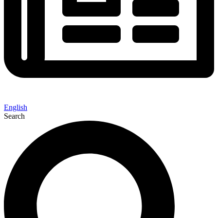
English
Search