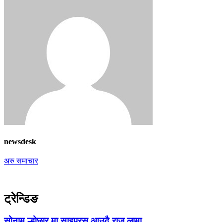
newsdesk
अरु समाचार
ट्रेन्डिङ
सोनाम ल्होछार मा साइप्रस आउदै राजु लामा