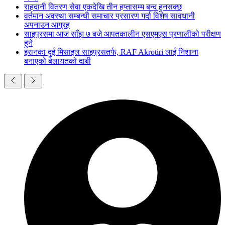
राहदानी वितरण सेवा एकदेखि तीन हप्तासम्म बन्द हुनसक्छ
वर्तमान अवस्था सम्बन्धी समाचार प्रसारण गर्दा विशेष सावधानी
अपनाउन आग्रह
साइप्रसमा आज साँझ ७ बजे आपतकालीन एसएमएस प्रणालीको परीक्षण
हुने
इरानका दुई मिसाइल साइप्रसतर्फ, RAF Akrotiri लाई निशाना
बनाएको बेलायतको दाबी