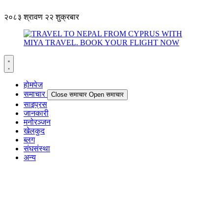
२०८३ श्रावण २२ शुक्रबार
होमपेज
समाचार
Close समाचार
Open समाचार
साइप्रस
जानकारी
मनोरञ्जन
खेलकुद
ब्लग
संघसंस्था
अन्य