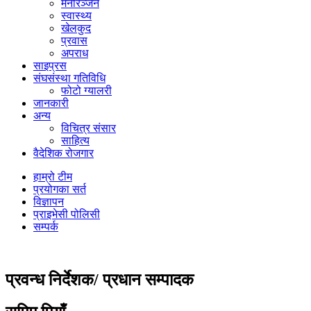
मनोरञ्जन
स्वास्थ्य
खेलकुद
प्रवास
अपराध
साइप्रस
संघसंस्था गतिविधि
फोटो ग्यालरी
जानकारी
अन्य
विचित्र संसार
साहित्य
वैदेशिक रोजगार
हाम्रो टीम
प्रयोगका सर्त
विज्ञापन
प्राइभेसी पोलिसी
सम्पर्क
प्रवन्ध निर्देशक/ प्रधान सम्पादक