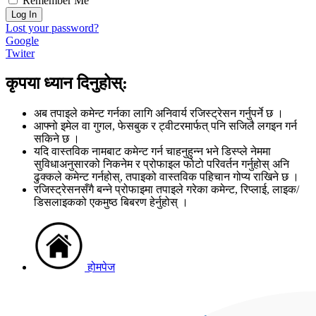
Remember Me
Log In
Lost your password?
Google
Twiter
कृपया ध्यान दिनुहोस्:
अब तपाइले कमेन्ट गर्नका लागि अनिवार्य रजिस्ट्रेसन गर्नुपर्ने छ ।
आफ्नो इमेल वा गुगल, फेसबुक र ट्वीटरमार्फत् पनि सजिलै लगइन गर्न
सकिने छ ।
यदि वास्तविक नामबाट कमेन्ट गर्न चाहनुहुन्न भने डिस्प्ले नेममा
सुविधाअनुसारको निकनेम र प्रोफाइल फोटो परिवर्तन गर्नुहोस् अनि
ढुक्कले कमेन्ट गर्नहोस्, तपाइको वास्तविक पहिचान गोप्य राखिने छ ।
रजिस्ट्रेसनसँगै बन्ने प्रोफाइमा तपाइले गरेका कमेन्ट, रिप्लाई, लाइक/
डिसलाइकको एकमुष्ठ बिबरण हेर्नुहोस् ।
होमपेज