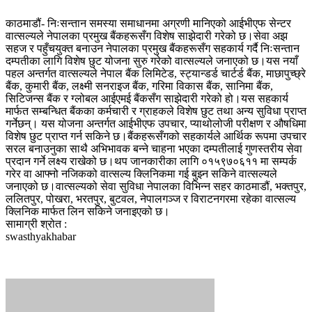
काठमाडौं- निःसन्तान समस्या समाधानमा अग्रणी मानिएको आईभीएफ सेन्टर
वात्सल्यले नेपालका प्रमुख बैंकहरूसँग विशेष साझेदारी गरेको छ।सेवा अझ
सहज र पहुँचयुक्त बनाउन नेपालका प्रमुख बैंकहरूसँग सहकार्य गर्दै निःसन्तान
दम्पतीका लागि विशेष छुट योजना सुरु गरेको वात्सल्यले जनाएको छ।यस नयाँ
पहल अन्तर्गत वात्सल्यले नेपाल बैंक लिमिटेड, स्ट्यान्डर्ड चार्टर्ड बैंक, माछापुच्छ्रे
बैंक, कुमारी बैंक, लक्ष्मी सनराइज बैंक, गरिमा विकास बैंक, सानिमा बैंक,
सिटिजन्स बैंक र ग्लोबल आईएमई बैंकसँग साझेदारी गरेको हो।यस सहकार्य
मार्फत सम्बन्धित बैंकका कर्मचारी र ग्राहकले विशेष छुट तथा अन्य सुविधा प्राप्त
गर्नेछन्। यस योजना अन्तर्गत आईभीएफ उपचार, प्याथोलोजी परीक्षण र औषधिमा
विशेष छुट प्राप्त गर्न सकिने छ।बैंकहरूसँगको सहकार्यले आर्थिक रूपमा उपचार
सरल बनाउनुका साथै अभिभावक बन्ने चाहना भएका दम्पतीलाई गुणस्तरीय सेवा
प्रदान गर्ने लक्ष्य राखेको छ।थप जानकारीका लागि ०१५९७०६११ मा सम्पर्क
गरेर वा आफ्नो नजिकको वात्सल्य क्लिनिकमा गई बुझ्न सकिने वात्सल्यले
जनाएको छ।वात्सल्यको सेवा सुविधा नेपालका विभिन्न सहर काठमाडौं, भक्तपुर,
ललितपुर, पोखरा, भरतपुर, बुटवल, नेपालगञ्ज र विराटनगरमा रहेका वात्सल्य
क्लिनिक मार्फत लिन सकिने जनाइएको छ।
सामाग्री श्रोत :
swasthyakhabar