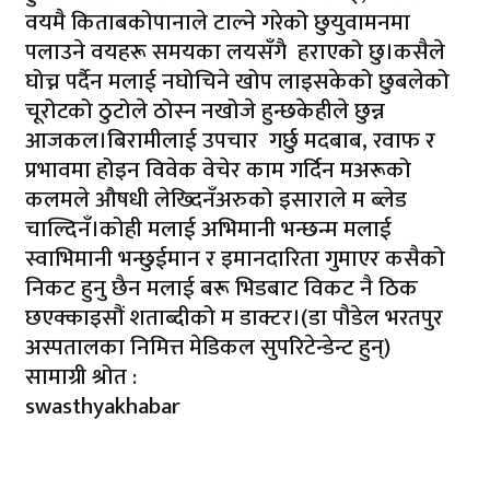
वयमै किताबकोपानाले टाल्ने गरेको छुयुवामनमा
पलाउने वयहरू समयका लयसँगै हराएको छु।कसैले
घोच्न पर्दैन मलाई नघोचिने खोप लाइसकेको छुबलेको
चूरोटको ठुटोले ठोस्न नखोजे हुन्छकेहीले छुन्न
आजकल।बिरामीलाई उपचार गर्छु मदबाब, रवाफ र
प्रभावमा होइन विवेक वेचेर काम गर्दिन मअरूको
कलमले औषधी लेख्दिनँअरुको इसाराले म ब्लेड
चाल्दिनँ।कोही मलाई अभिमानी भन्छन्म मलाई
स्वाभिमानी भन्छुईमान र इमानदारिता गुमाएर कसैको
निकट हुनु छैन मलाई बरू भिडबाट विकट नै ठिक
छएक्काइसौं शताब्दीको म डाक्टर।(डा पौडेल भरतपुर
अस्पतालका निमित्त मेडिकल सुपरिटेन्डेन्ट हुन्)
सामाग्री श्रोत :
swasthyakhabar