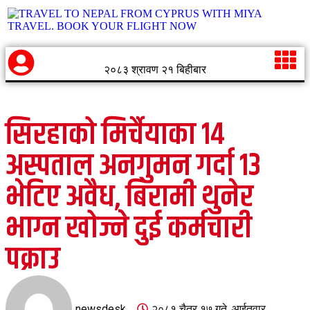
२०८३ श्रावण २१ बिहीबार
सिरहाको मिर्चैयाका १४
अस्पताल अनगुमन गर्दा १३
भेटिए अवैध, बिरामी थुनेर
भाग्न खोज्ने दुई कर्मचारी
पक्राउ
newsdesk
२०८१ चैत्र १७ गते, आईतवार