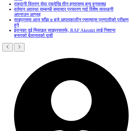
राहदानी वितरण सेवा एकदेखि तीन हप्तासम्म बन्द हुनसक्छ
वर्तमान अवस्था सम्बन्धी समाचार प्रसारण गर्दा विशेष सावधानी
अपनाउन आग्रह
साइप्रसमा आज साँझ ७ बजे आपतकालीन एसएमएस प्रणालीको परीक्षण
हुने
इरानका दुई मिसाइल साइप्रसतर्फ, RAF Akrotiri लाई निशाना
बनाएको बेलायतको दाबी