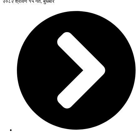
२०८२ श्रावण १५ गते, बुधबार