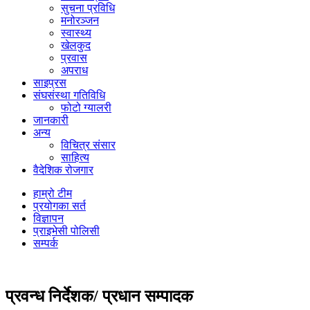
सुचना प्रविधि
मनोरञ्जन
स्वास्थ्य
खेलकुद
प्रवास
अपराध
साइप्रस
संघसंस्था गतिविधि
फोटो ग्यालरी
जानकारी
अन्य
विचित्र संसार
साहित्य
वैदेशिक रोजगार
हाम्रो टीम
प्रयोगका सर्त
विज्ञापन
प्राइभेसी पोलिसी
सम्पर्क
प्रवन्ध निर्देशक/ प्रधान सम्पादक