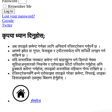
Password
Remember Me
Log In
Lost your password?
Google
Twiter
कृपया ध्यान दिनुहोस्:
अब तपाइले कमेन्ट गर्नका लागि अनिवार्य रजिस्ट्रेसन गर्नुपर्ने छ ।
आफ्नो इमेल वा गुगल, फेसबुक र ट्वीटरमार्फत् पनि सजिलै लगइन गर्न
सकिने छ ।
यदि वास्तविक नामबाट कमेन्ट गर्न चाहनुहुन्न भने डिस्प्ले नेममा
सुविधाअनुसारको निकनेम र प्रोफाइल फोटो परिवर्तन गर्नुहोस् अनि
ढुक्कले कमेन्ट गर्नहोस्, तपाइको वास्तविक पहिचान गोप्य राखिने छ ।
रजिस्ट्रेसनसँगै बन्ने प्रोफाइमा तपाइले गरेका कमेन्ट, रिप्लाई, लाइक/
डिसलाइकको एकमुष्ठ बिबरण हेर्नुहोस् ।
होमपेज