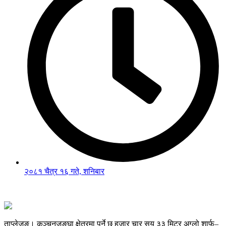
२०८१ चैत्र १६ गते, शनिबार
ताप्लेजुङ। कञ्चनजङ्घा क्षेत्रमा पर्ने छ हजार चार सय ३३ मिटर अग्लो शार्फु–