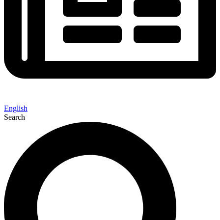
English
Search