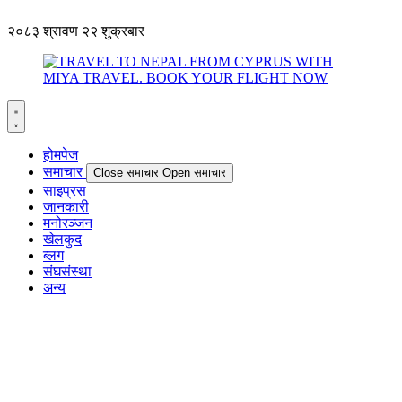
२०८३ श्रावण २२ शुक्रबार
होमपेज
समाचार
Close समाचार
Open समाचार
साइप्रस
जानकारी
मनोरञ्जन
खेलकुद
ब्लग
संघसंस्था
अन्य