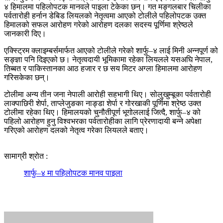
४ हिमालमा पहिलोपटक मानवले पाइला टेकेका छन्। गत मङ्गलबार चिलीका
पर्वतारोही हर्नान डेबिड लियलको नेतृत्वमा आएको टोलीले पहिलोपटक उक्त
हिमालको सफल आरोहण गरेको आरोहण दलका सदस्य पूर्णिमा श्रेष्ठले
जानकारी दिए।
एक्स्ट्रिम क्लाइम्बर्समार्फत आएको टोलीले गरेको शार्फु–४ लाई मिनी अन्नपूर्ण को
सङ्ज्ञा पनि दिइएको छ। नेतृत्वदायी भूमिकामा रहेका लियलले यसअघि नेपाल,
तिब्बत र पाकिस्तानका आठ हजार र छ सय मिटर अग्ला हिमालमा आरोहण
गरिसकेका छन्।
टोलीमा अन्य तीन जना नेपाली आरोही सहभागी थिए। सोलुखुम्बूका पर्वतारोही
लाक्पाछिरी शेर्पा, ताप्लेजुङका नाङ्डा शेर्पा र गोरखाकी पूर्णिमा श्रेष्ठ उक्त
टोलीमा रहेका थिए। हिमालयको चुनौतीपूर्ण भूगोललाई जित्दै, शार्फु–४ को
पहिलो आरोहण हुनु विश्वभरका पर्वतारोहीका लागि प्रेरणादायी बन्ने अपेक्षा
गरिएको आरोहण दलको नेतृत्व गरेका लियलले बताए।
सामाग्री श्रोत :
शार्फु–४ मा पहिलोपटक मानव पाइला