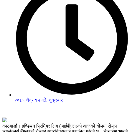
२०८१ चैत्र १५ गते, शुक्रबार
काठमाडौं। इण्डियन प्रिमियर लिग (आईपीएल)को आजको खेलमा रोयल
च्यालेन्जर्स बैंगलुरुले चेन्नाई सुपरकिंग्सलाई पराजित गरेको छ। चेन्नाईमा भएको