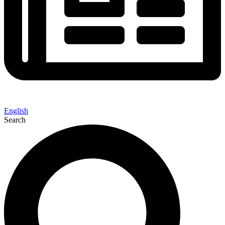
English
Search