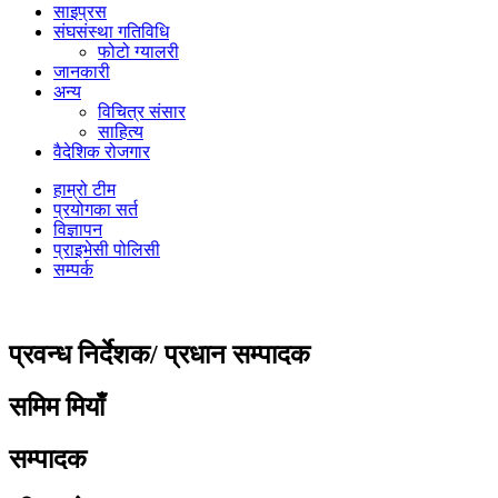
साइप्रस
संघसंस्था गतिविधि
फोटो ग्यालरी
जानकारी
अन्य
विचित्र संसार
साहित्य
वैदेशिक रोजगार
हाम्रो टीम
प्रयोगका सर्त
विज्ञापन
प्राइभेसी पोलिसी
सम्पर्क
प्रवन्ध निर्देशक/ प्रधान सम्पादक
समिम मियाँ
सम्पादक