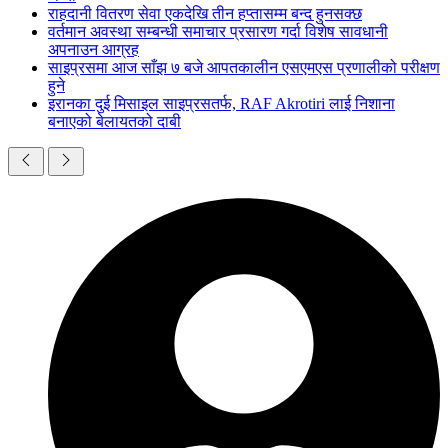
राहदानी वितरण सेवा एकदेखि तीन हप्तासम्म बन्द हुनसक्छ
वर्तमान अवस्था सम्बन्धी समाचार प्रसारण गर्दा विशेष सावधानी
अपनाउन आग्रह
साइप्रसमा आज साँझ ७ बजे आपतकालीन एसएमएस प्रणालीको परीक्षण
हुने
इरानका दुई मिसाइल साइप्रसतर्फ, RAF Akrotiri लाई निशाना
बनाएको बेलायतको दाबी