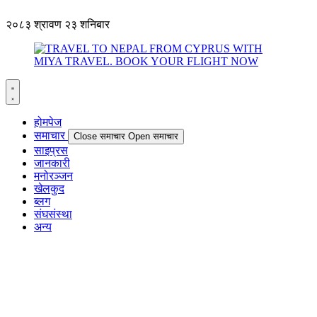
२०८३ श्रावण २३ शनिबार
होमपेज
समाचार
Close समाचार
Open समाचार
साइप्रस
जानकारी
मनोरञ्जन
खेलकुद
ब्लग
संघसंस्था
अन्य