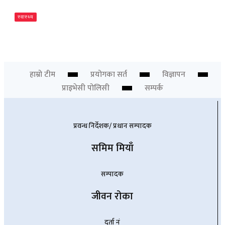
स्वास्थ्य
ओरल पुनर्स्थापनामा ३डी प्रिन्टिङ्ग प्रविधि
Newsdesk
हाम्रो टीम
प्रयोगका सर्त
विज्ञापन
प्राइभेसी पोलिसी
सम्पर्क
प्रवन्ध निर्देशक/ प्रधान सम्पादक
समिम मियाँ
सम्पादक
जीवन रोका
दर्ता नं