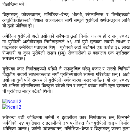
विज्ञप्तिमा भने।
बिएमडब्लु, फोक्सवागन, मर्सिडिज–बेन्ज, भोल्भो, स्टेलान्टिस र तिनीहरूको
आपूर्तिकर्ताहरूको विशाल सञ्जालका साथै सम्पूर्ण युरोपेली अर्थतन्त्रका लागि
यो ठूलो जोखिम हो।
अमेरिका युरोपेली अटो उद्योगको सबैभन्दा ठूलो निर्यात गन्तव्य हो र सन् २०२३
मा युरोपेली अटोमोबाइल निर्माताहरूले ५६ अर्ब युरो मूल्यका सवारी साधन र
पाट्र्सहरू अमेरिका पठाएका थिए। युरोपको अटो उद्योगले एक करोड ३८ लाख
रोजगारी वा कुल युरोपेली सङ्घ (इयु) रोजगारीको छ दशमलव एक प्रतिशत
समर्थन गर्दछ।
युरोपका कार निर्माताहरूले पहिले नै सङ्कुचित घरेलु बजार र सस्तो चिनियाँ
विद्युतीय सवारी साधनहरूबाट नयाँ प्रतिस्पर्धाको सामना गरिरहेका छन्। अटो
उद्योगमा कुनै पनि समस्याले युरोपेली अर्थतन्त्रमा असर पार्नेछ। यो सन् २०२४
को अन्तिम त्रैमासिकमा बिल्कुलै बढेको छैन र सम्पूर्ण वर्षका लागि शून्य दशमलव
नौ प्रतिशत मात्र बढेको थियो।
सबैभन्दा बढी जोखिममा जर्मनी र इटालीका कार निर्माताहरू छन् किनभने
जर्मनीको २४ प्रतिशत र इटालीको ३० प्रतिशत गैर–युरोपेली सङ्घ निर्यात
अमेरिका जान्छ। जर्मनी फोक्सवागन, मर्सिडिज–बेन्ज र बिएमडब्लु जस्ता ठूला