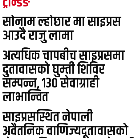
ट्रेन्डिङ
सोनाम ल्होछार मा साइप्रस
आउदै राजु लामा
अत्यधिक चापबीच साइप्रसमा
दुतावासको घुम्ती शिविर
सम्पन्न, १३० सेवाग्राही
लाभान्वित
साइप्रसस्थित नेपाली
अवैतनिक वाणिज्यदूतावासको