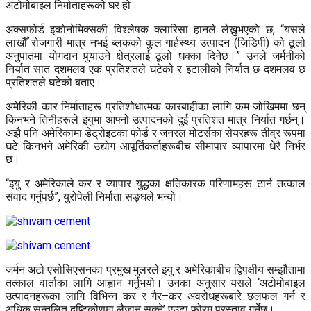
अटोमोबाइल निर्माताहरूको घर हो।
अक्सफोर्ड इकोनोमिक्सकी विश्लेषक क्लारिसा हानले लेख्नुभएको छ, “यसले
लाखौँ रोजगारी मात्र नभई ब्लकको कुल गार्हस्थ्य उत्पादन (जिडिपी) को ठूलो
अनुपातमा योगदान पुर्‍याउने क्षेत्रलाई ठूलो धक्का दिनेछ।” उनले जर्मनीको
निर्यात सात दशमलव एक प्रतिशतले घटेको र इटालीको निर्यात छ दशमलव छ
प्रतिशतले घटेको बताए।
अमेरिकी कार निर्माताहरू प्रतिशोधात्मक कारबाहीका लागि कम जोखिममा छन्
किनभने तिनीहरूले इयुमा आफ्नो उत्पादनको दुई प्रतिशत मात्र निर्यात गर्छन्।
अझै पनि अमेरिकामा डेट्रोइटका फोर्ड र जनरल मोटर्सका सेयरहरू तीव्र रूपमा
घटे किनभने अमेरिकी उद्योग आपूर्तिकर्ताहरूबीच सीमापार व्यापारमा धेरै निर्भर
छ।
“इयु र अमेरिकाले कर र व्यापार युद्धका क्षतिकारक परिणामहरू टार्न तत्काल
संवाद गर्नुपर्छ”, युरोपेली निर्माता सङ्घले भन्यो।
जर्मन अटो एसोसिएसनका प्रमुख मुलरले इयु र अमेरिकाबीच द्विपक्षीय सम्झौतामा
तत्काल वार्ताका लागि आह्वान गर्नुभयो। उनका अनुसार यसले ‘अटोमोबाइल
उत्पादनहरूका लागि विभिन्न कर र गैर–कर अवरोधहरूबारे छलफल गर्न र
अधिक सन्तुलित दृष्टिकोणमा लैजान सक्ने’ एउटा फोरम प्रस्ताव गर्नेछ।