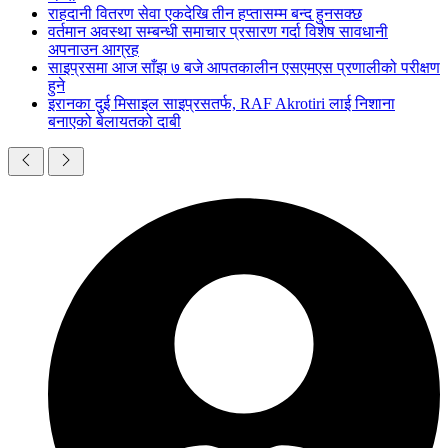
राहदानी वितरण सेवा एकदेखि तीन हप्तासम्म बन्द हुनसक्छ
वर्तमान अवस्था सम्बन्धी समाचार प्रसारण गर्दा विशेष सावधानी
अपनाउन आग्रह
साइप्रसमा आज साँझ ७ बजे आपतकालीन एसएमएस प्रणालीको परीक्षण
हुने
इरानका दुई मिसाइल साइप्रसतर्फ, RAF Akrotiri लाई निशाना
बनाएको बेलायतको दाबी