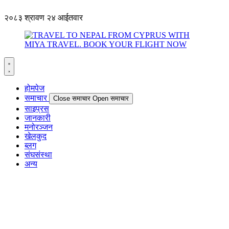
२०८३ श्रावण २४ आईतवार
होमपेज
समाचार
Close समाचार
Open समाचार
साइप्रस
जानकारी
मनोरञ्जन
खेलकुद
ब्लग
संघसंस्था
अन्य