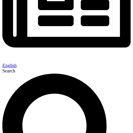
English
Search