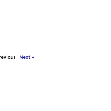
revious
Next »