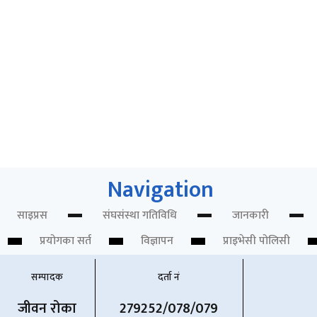
ओरल पुनर्स्थापनामा ३डी प्रिन्टिङ्ग प्रविधि
Newsdesk
Navigation
साइप्रस
संघसंस्था गतिविधि
जानकारी
प्रयोगका सर्त
विज्ञापन
प्राइभेसी पोलिसी
सम्पादक
दर्ता नं
जीवन रोका
279252/078/079