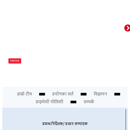
स्वास्थ्य
ओरल पुनर्स्थापनामा ३डी प्रिन्टिङ्ग प्रविधि
Newsdesk
हाम्रो टीम
प्रयोगका सर्त
विज्ञापन
प्राइभेसी पोलिसी
सम्पर्क
प्रवन्ध निर्देशक/ प्रधान सम्पादक