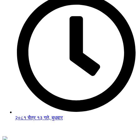
२०८१ चैत्र १३ गते, बुधबार