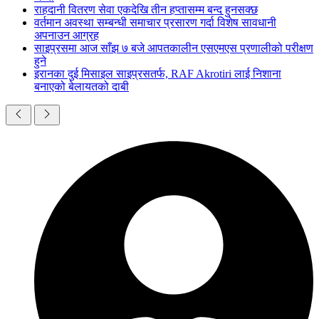
राहदानी वितरण सेवा एकदेखि तीन हप्तासम्म बन्द हुनसक्छ
वर्तमान अवस्था सम्बन्धी समाचार प्रसारण गर्दा विशेष सावधानी
अपनाउन आग्रह
साइप्रसमा आज साँझ ७ बजे आपतकालीन एसएमएस प्रणालीको परीक्षण
हुने
इरानका दुई मिसाइल साइप्रसतर्फ, RAF Akrotiri लाई निशाना
बनाएको बेलायतको दाबी