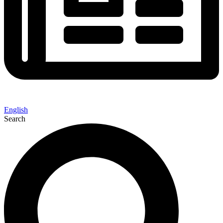
English
Search