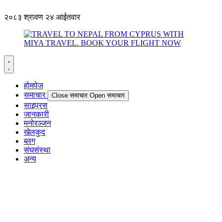
२०८३ श्रावण २४ आईतवार
होमपेज
समाचार
Close समाचार
Open समाचार
साइप्रस
जानकारी
मनोरञ्जन
खेलकुद
ब्लग
संघसंस्था
अन्य