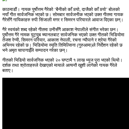
काठमाडौं। गायक पुर्षोत्तम गैरेको ‘बैनीको काँ पर्‍यो, दाजैको काँ पर्‍यो’ बोलको
नयाँ गीत सार्वजनिक भएको छ। सोमबार सार्वजनीक भएको उक्त गीतमा गायक
गैरेसँगै गायिकाहरु रुपी सिंजाली मगर र सिमरन परियारले आवाज दिएका छन्।
गैरे स्वयंको शब्द रहेको गीतमा उनीसँगै आकाश नेपालीले संगीत भरेका छन।
पुर्षोत्तम गैरे नामक युट्युब च्यानलबाट सार्वजनिक भएको उक्त गीतको भिडियोमा
तेजश रेग्मी, सिमरन परियार, आकाश नेपाली, रचना न्याैपाने र श्रेया गैरेको
अभिनय रहेको छ। भिडियोमा स्मृति तिमिल्सिना (गुरुआमा)ले निर्देशन रहेको छ
भने अमृत चापागाईँले सम्पादन गरेका छन्।
गीतको भिडियो सार्वजनिक भएको २० घण्टामै १ लाख भ्युज पुरा भएको थियो।
दर्शक तथा श्रोताहरुले देखाएको मायाले अत्यन्तै खुशी लागेको गायक गैरेले
बताए।