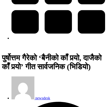
पुर्षोत्तम गैरेको ‘बैनीको काँ पर्‍यो, दाजैको
काँ पर्‍यो’ गीत सार्वजनिक (भिडियाे)
newsdesk