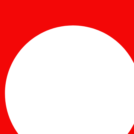
 आग्रह
ने
 बेलायतको दाबी