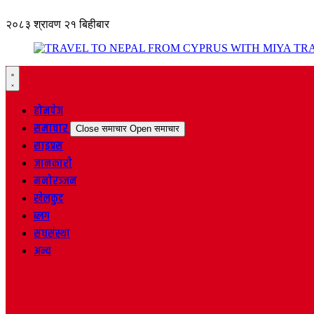
२०८३ श्रावण २१ बिहीबार
होमपेज
समाचार
Close समाचार
Open समाचार
साइप्रस
जानकारी
मनोरञ्जन
खेलकुद
ब्लग
संघसंस्था
अन्य