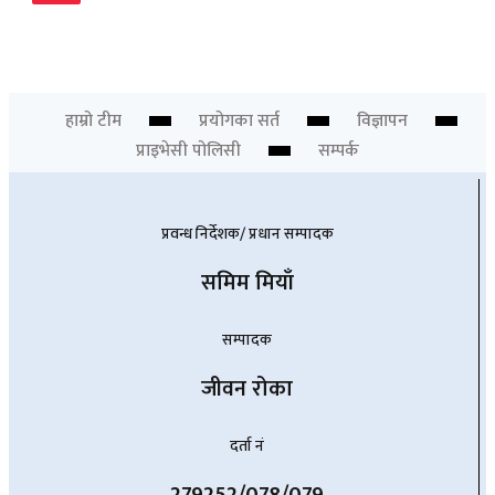
ओरल पुनर्स्थापनामा ३डी प्रिन्टिङ्ग प्रविधि
Newsdesk
हाम्रो टीम
प्रयोगका सर्त
विज्ञापन
प्राइभेसी पोलिसी
सम्पर्क
प्रवन्ध निर्देशक/ प्रधान सम्पादक
समिम मियाँ
सम्पादक
जीवन रोका
दर्ता नं
279252/078/079