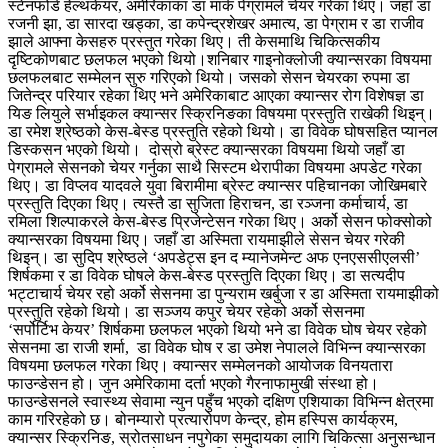
स्टेनफोर्ड हेल्थकेयर, अमेरिकाका डा मार्क पेग्रामले चेयर गरेका थिए। जहाँ डा
रजनी झा, डा सारदा खड्का, डा कपेन्द्रशेखर अमात्य, डा पेग्राम र डा राजीव
झाले आफ्ना केसहरु प्रस्तुत गरेका थिए। ती केसमाथि चिकित्सकीय
दृष्टिकोणबाट छलफल भएको थियो।शनिबार गाइनोक्लोजी क्यान्सरका विषयमा
छलफलबाट सम्मेलन सुरु गरिएको थियो। जसको सेसन चेयरका रुपमा डा
जितेन्द्र परियार रहेका थिए भने अमेरिकाबाट आएका क्यान्सर रोग विशेषज्ञ डा
यिङ लियुले सर्भाइकल क्यान्सर स्क्रिनिङका विषयमा प्रस्तुति राखेकी थिइन्।
डा रमेश श्रेष्ठको केस-बेस्ड प्रस्तुति रहेको थियो। डा विवेक घोषसहित प्यानल
डिस्कसन भएको थियो। दोस्रो ब्रेस्ट क्यान्सरका विषयमा थियो जहाँ डा
पेग्रामले सेसनको चेयर गर्नुका साथै सिस्टम थेरापीका विषयमा अपडेट गरेका
थिए। डा विप्लव यादवले युवा बिरामीमा ब्रेस्ट क्यान्सर पहिचानका जोखिमबारे
प्रस्तुति दिएका थिए। त्यस्तै डा सुजिता हिराचन, डा रञ्जना कर्माचार्य, डा
रमिला शिल्पाकरले केस-बेस्ड प्रिजेन्टेसन गरेका थिए। अर्को सेसन फोक्सोको
क्यान्सरका विषयमा थिए। जहाँ डा अस्मिता रायमाझीले सेसन चेयर गरेकी
थिइन्। डा सुदिप श्रेष्ठले ‘अपडेट्स इन द म्यानेजमेन्ट अफ एनएससीएलसी’
शिर्षकमा र डा विवेक घोषले केस-बेस्ड प्रस्तुति दिएका थिए। डा सत्यदीप
भट्टाचार्य चेयर रहो अर्को सेसनमा डा पुन्यराम खर्बुजा र डा अस्मिता रायमाझीको
प्रस्तुति रहेको थियो। डा सञ्जय कपुर चेयर रहेको अर्को सेसनमा
‘सर्पोर्टिभ केयर’ शिर्षकमा छलफल भएको थियो भने डा विवेक घोष चेयर रहेको
सेसनमा डा राजी शर्मा, डा विवेक घोष र डा उमेश नेपालले विभिन्न क्यान्सरका
विषयमा छलफल गरेका थिए। क्यान्सर सम्मेलनको आयोजक विनयतारा
फाउन्डेसन हो। जुन अमेरिकामा दर्ता भएको गैरनाफामुखी संस्था हो।
फाउन्डेसनले स्वास्थ्य सेवामा न्युन पहुँच भएको दक्षिण एशियाका विभिन्न क्षेत्रमा
काम गरिरहेको छ। बोनम्यारो प्रत्यारोपण केन्द्र, होम हस्पिस कार्यक्रम,
क्यान्सर स्क्रिनिङ, स्रोतसाधन नपुगेका समुदायका लागि चिकित्सा अनुसन्धान