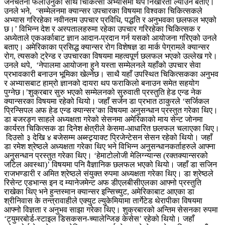
जनचेतना फैलाउनुका साथै चिकित्सा अभ्यासमा थप निखारता ल्याउने बताए।
उनले भने, ‘सम्मेलनमा क्यान्सर उपचारका विषयमा विश्वका चिकित्सकले
अभ्यास गरिरहेका नवीनतम उपचार प्रविधि, पद्धति र अनुभवका छलफल भएको
छ।’ विभिन्न देश र अस्पतालहरुमा रहेका उपचार गरिरहेका चिकित्सक र
अध्येताले एकअर्काबाट ज्ञान आदान-प्रदान गर्न यसको आयोजना गरिएको उनले
बताए। अमेरिकाका प्रसिद्ध क्यान्सर रोग विशेषज्ञ डा मार्क पेग्रामले क्यान्सर
रोग, त्यसको ट्रेन्ड र उपचारका विषयमा महत्वपूर्ण छलफल भएको उल्लेख गरे।
उनले थपे, ‘नेपालमा आयोजना हुने यस्ता सम्मेलनले यहाँको उपचार सेवा
प्रभावकारी बनाउन भूमिका खेल्नेछ। साथै यहाँ उपस्थित चिकित्सकका अनुभव
र अभ्यासबाट हाम्रो ज्ञानको दायरा थप फराकिलो बनाउन समेत सहयोग
पुग्नेछ।’शुक्रबार सुरु भएको सम्मेलनको सुरुवाती प्रस्तुति हेड एन्ड नेक
क्यान्सरका विषयमा रहेको थियो। जहाँ सर्जन डा प्रभात ठाकुरले ‘सर्जिकल
प्रिन्सिपल अफ हेड एन्ड क्यान्सर’का विषयमा अनुसन्धान प्रस्तुत गरेका थिए।
डा बजरङ्ग साहले अध्यक्षता गरेको सेसनमा अमेरिकाको माय सेन्ट जोनमा
कार्यरत चिकित्सक डा दिनेश क्षेत्रीले केसमा-आधारित छलफल चलाएका थिए।
दिउसो ३ देखि ४ बजेसम्म अब्स्ट्र्याक्ट प्रिजेन्टेसन सेसन रहेको थियो। जहाँ
डा रमेश श्रेष्ठले अध्यक्षता गरेका थिए भने विभिन्न अनुसन्धानकर्ताहरुले आफ्ना
अनुसन्धान प्रस्तुत गरेका थिए। ‘हेमाटोलोजी मेलिग्न्यान्स (रक्तक्यान्सरको
जटिल अवस्था)’ विषयमा पनि वैज्ञानिक छलफल भएको थियो। जहाँ डा सजिन
राजभण्डारी र अमित श्रेष्ठले संयुक्त रुपमा अध्यक्षता गरेका थिए। डा श्रेष्ठले
रिसेन्ट एडभान्स इन द म्यानेजमेन्ट अफ डीएलबीसीएलका आफ्नो प्रस्तुति
राखेका थिए भने हुन्तस्मान क्यान्सर इन्सिच्युट, अमेरिकाबाट आएका डा
श्रीनिवास के तन्त्रावाहीले एक्युट ल्युकेमियामा तार्गेटेड थेरापीका विषयमा
आफ्नो विज्ञता र अनुभव साझा गरेका थिए। शुक्रबारको अन्तिम सेसनका रुपमा
‘ट्युमरबोर्ड-स्टाइल डिसकसन-च्यालेन्जिङ केसेस’ रहेको थियो। जहाँ