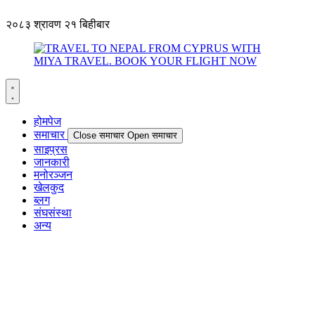
२०८३ श्रावण २१ बिहीबार
होमपेज
समाचार
Close समाचार
Open समाचार
साइप्रस
जानकारी
मनोरञ्जन
खेलकुद
ब्लग
संघसंस्था
अन्य