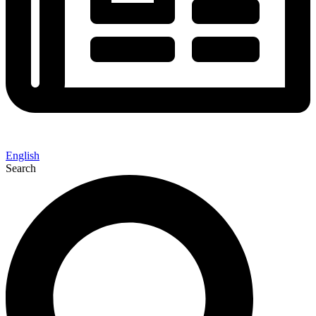
English
Search