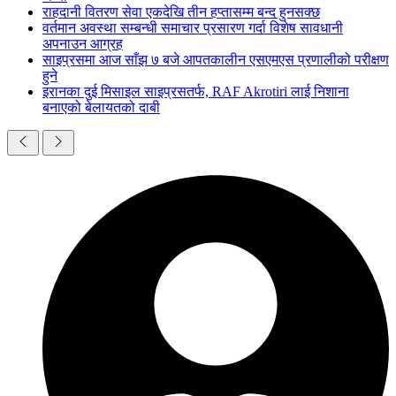
राहदानी वितरण सेवा एकदेखि तीन हप्तासम्म बन्द हुनसक्छ
वर्तमान अवस्था सम्बन्धी समाचार प्रसारण गर्दा विशेष सावधानी
अपनाउन आग्रह
साइप्रसमा आज साँझ ७ बजे आपतकालीन एसएमएस प्रणालीको परीक्षण
हुने
इरानका दुई मिसाइल साइप्रसतर्फ, RAF Akrotiri लाई निशाना
बनाएको बेलायतको दाबी