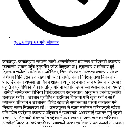
२०८१ चैत्र ११ गते, सोमबार
जनकपुर- जनकपुरमा सम्पन्न सातौं अन्तर्राष्ट्रिय क्यान्सर सम्मेलनले क्यान्सर
उपचारमा समान पहुँच हुनुपर्नेमा जोड दिइएको छ। शुक्रबार र शनिबार दुई
दिनसम्म चलेको सम्मेलनमा अमेरिका, चिन, नेपाल र भारतका क्यान्सर रोगका
विशेषज्ञ चिकित्सकहरु सहभागी थिए। सम्मेलनका निर्देशक तथा विनयतारा
फाउन्डेसनका अध्यक्ष डा विनय शाहका अनुसार क्यान्सरको पहिचान र उपचार
पद्धति र प्रविधिको विकास तीव्र गतिमा भएपनि उपचारमा असमानता कायम छ।
‘हामीले सम्मेलनमा विभिन्न चिकित्सकका अनुसन्धान, अनुवभ र कार्यपत्रमाथि
छलफल गर्यौंप। उपचार प्रविधि र पद्धतिका विषयमा पनि कुरा गर्यौ‌ं र साथै
क्यान्सर पहिचान र उपचारमा विभेद रहेकाले समानताका पक्षमा वकालत गर्ने
निष्कर्ष समेत निकालेका छौं।’ जनकपुरमा नै उक्त सम्मेलन गरिरहनुको उद्देश्य
पनि मधेश प्रदेशमा क्यान्सर पहिचान र उपचारको अभावलाई उजागर गर्नु रहेको
बताए। सम्मेलनको चेयर समेत रहेका नेपाल क्यान्सर अस्पतालका सर्जिकल
अन्कोलोजिस्ट डा कपेन्द्रशेखर अमात्यले यस्ता सम्मेलन र छलफलले आमजनमा