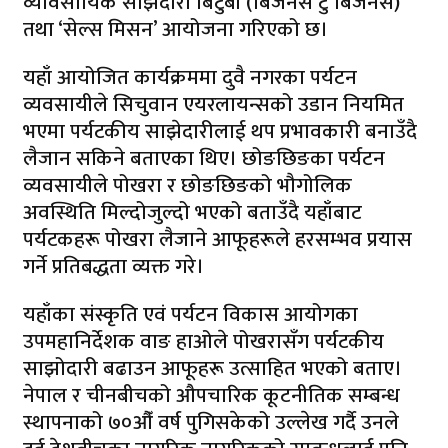
व्यावसायिक साझेदारी बिटुबी (बिजनेस टु बिजनेस)
तथा ‘सेल्स मिसन’ आयोजना गरिएको छ।
यहाँ आयोजित कार्यक्रममा दुवै नगरका पर्यटन
व्यवसायीले सिचुवान एयरलायन्सको उडान नियमित
भएमा पर्यटकीय साझेदारीलाई थप प्रभावकारी बनाउँदै
लैजान सकिने बताएका थिए। छोङछिङका पर्यटन
व्यवसायीले पोखरा र छोङछिङको भौगोलिक
अवस्थिति मिल्दोजुल्दो भएको बताउँदै यहाँबाट
पर्यटकहरू पोखरा लैजाने आफूहरूले हरसम्भव प्रयास
गर्ने प्रतिबद्धता व्यक्त गरे।
यहाँका संस्कृति एवं पर्यटन विकास आयोगका
उपमहानिर्देशक वाङ हाओले पोखरासँग पर्यटकीय
साझोदारी बढाउन आफूहरू उत्साहित भएको बताए।
नेपाल र चीनबीचको औपचारिक कूटनीतिक सम्बन्ध
स्थापनाको ७०औँ वर्ष पुगिसकेको उल्लेख गर्दै उनले