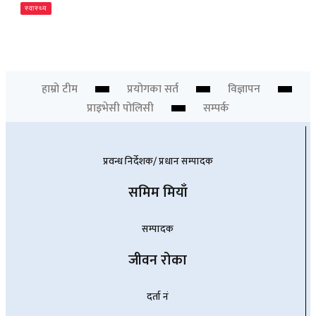
स्वास्थ्य
ओरल पुनर्स्थापनामा ३डी प्रिन्टिङ्ग प्रविधि
Newsdesk
हाम्रो टीम
प्रयोगका सर्त
विज्ञापन
प्राइभेसी पोलिसी
सम्पर्क
प्रवन्ध निर्देशक/ प्रधान सम्पादक
समिम मियाँ
सम्पादक
जीवन रोका
दर्ता नं