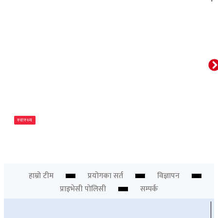
स्वास्थ्य
ओरल पुनर्स्थापनामा ३डी प्रिन्टिङ्ग प्रविधि
Newsdesk
हाम्रो टीम
प्रयोगका सर्त
विज्ञापन
प्राइभेसी पोलिसी
सम्पर्क