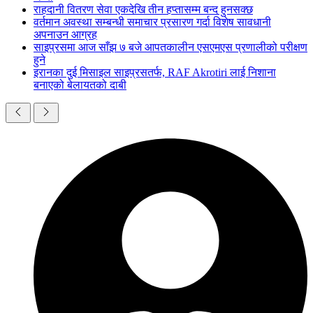
राहदानी वितरण सेवा एकदेखि तीन हप्तासम्म बन्द हुनसक्छ
वर्तमान अवस्था सम्बन्धी समाचार प्रसारण गर्दा विशेष सावधानी
अपनाउन आग्रह
साइप्रसमा आज साँझ ७ बजे आपतकालीन एसएमएस प्रणालीको परीक्षण
हुने
इरानका दुई मिसाइल साइप्रसतर्फ, RAF Akrotiri लाई निशाना
बनाएको बेलायतको दाबी