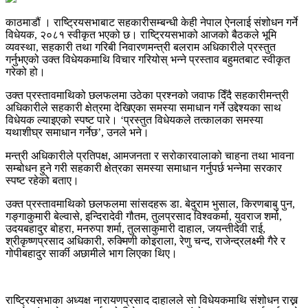
काठमाडौं । राष्ट्रियसभाबाट सहकारीसम्बन्धी केही नेपाल ऐनलाई संशोधन गर्ने
विधेयक, २०८१ स्वीकृत भएको छ। राष्ट्रियसभाको आजको बैठकले भूमि
व्यवस्था, सहकारी तथा गरिबी निवारणमन्त्री बलराम अधिकारीले प्रस्तुत
गर्नुभएको उक्त विधेयकमाथि विचार गरियोस् भन्ने प्रस्ताव बहुमतबाट स्वीकृत
गरेको हो।
उक्त प्रस्तावमाथिको छलफलमा उठेका प्रश्नको जवाफ दिँदै सहकारीमन्त्री
अधिकारीले सहकारी क्षेत्रमा देखिएका समस्या समाधान गर्ने उद्देश्यका साथ
विधेयक ल्याइएको स्पष्ट पारे। ‘प्रस्तुत विधेयकले तत्कालका समस्या
यथाशीघ्र समाधान गर्नेछ’, उनले भने।
मन्त्री अधिकारीले प्रतिपक्ष, आमजनता र सरोकारवालाको चाहना तथा भावना
सम्बोधन हुने गरी सहकारी क्षेत्रका समस्या समाधान गर्नुपर्छ भन्नेमा सरकार
स्पष्ट रहेको बताए।
उक्त प्रस्तावमाथिको छलफलमा सांसदहरू डा. बेदुराम भुसाल, किरणबाबु पुन,
गङ्गाकुमारी बेल्वासे, इन्दिरादेवी गौतम, तुलप्रसाद विश्वकर्मा, युवराज शर्मा,
उदयबहादुर बोहरा, मनरुपा शर्मा, तुलसाकुमारी दाहाल, जयन्तीदेवी राई,
श्रीकृष्णप्रसाद अधिकारी, रुक्मिणी कोइराला, रेणु चन्द, राजेन्द्रलक्ष्मी गैरे र
गोपीबहादुर सार्की अछामीले भाग लिएका थिए।
राष्ट्रियसभाका अध्यक्ष नारायणप्रसाद दाहालले सो विधेयकमाथि संशोधन राख्न