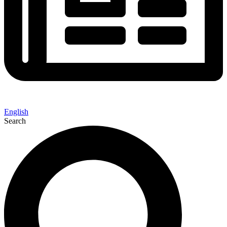
English
Search