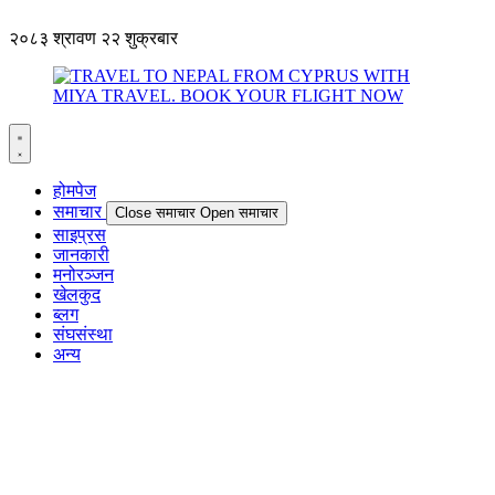
२०८३ श्रावण २२ शुक्रबार
होमपेज
समाचार
Close समाचार
Open समाचार
साइप्रस
जानकारी
मनोरञ्जन
खेलकुद
ब्लग
संघसंस्था
अन्य