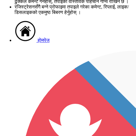
ढुक्कले कमेन्ट गर्नहोस्, तपाइको वास्तविक पहिचान गोप्य राखिने छ ।
रजिस्ट्रेसनसँगै बन्ने प्रोफाइमा तपाइले गरेका कमेन्ट, रिप्लाई, लाइक/
डिसलाइकको एकमुष्ठ बिबरण हेर्नुहोस् ।
होमपेज