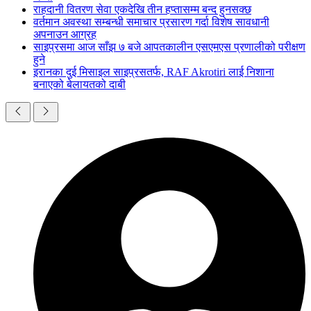
राहदानी वितरण सेवा एकदेखि तीन हप्तासम्म बन्द हुनसक्छ
वर्तमान अवस्था सम्बन्धी समाचार प्रसारण गर्दा विशेष सावधानी
अपनाउन आग्रह
साइप्रसमा आज साँझ ७ बजे आपतकालीन एसएमएस प्रणालीको परीक्षण
हुने
इरानका दुई मिसाइल साइप्रसतर्फ, RAF Akrotiri लाई निशाना
बनाएको बेलायतको दाबी