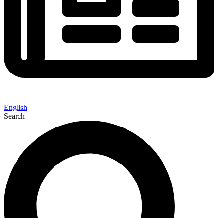
English
Search