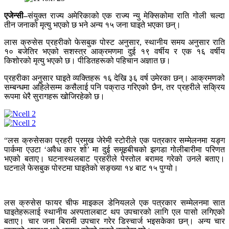
एजेन्सी–
संयुक्त राज्य अमेरिकाको एक राज्य न्यु मेक्सिकोमा राति गोली चल्दा
तीन जनाको मृत्यु भएको छ भने अन्य १५ जना घाइते भएका छन्।
लास क्रुसेस प्रहरीको फेसबुक पोस्ट अनुसार, स्थानीय समय अनुसार राति
१० बजेतिर भएको सशस्त्र आक्रमणमा दुई १९ वर्षीय र एक १६ वर्षीय
किशोरको मृत्यु भएको छ। पीडितहरूको पहिचान अज्ञात छ।
प्रहरीका अनुसार घाइते व्यक्तिहरू १६ देखि ३६ वर्ष उमेरका छन्। आक्रमणको
सम्बन्धमा अहिलेसम्म कसैलाई पनि पक्राउ गरिएको छैन, तर प्रहरीले सक्रिय
रूपमा धेरै सुरागहरू खोजिरहेको छ।
“लस क्रुसेसका प्रहरी प्रमुख जेरेमी स्टोरीले एक पत्रकार सम्मेलनमा यङ्ग
पार्कमा एउटा ‘अवैध कार शो’ मा दुई समूहबीचको झगडा गोलीबारीमा परिणत
भएको बताए। घटनास्थलबाट प्रहरीले पेस्तोल बरामद गरेको उनले बताए।
घटनाले फेसबुक पोस्टमा घाइतेको सङ्ख्या १४ बाट १५ पुग्यो।
लस क्रुसेस फायर चीफ माइकल डेनियलले एक पत्रकार सम्मेलनमा सात
घाइतेहरूलाई स्थानीय अस्पतालबाट थप उपचारको लागि एल पासो लगिएको
बताए। चार जना बिरामी उपचार गरेर डिस्चार्ज भइसकेका छन्। अन्य चार