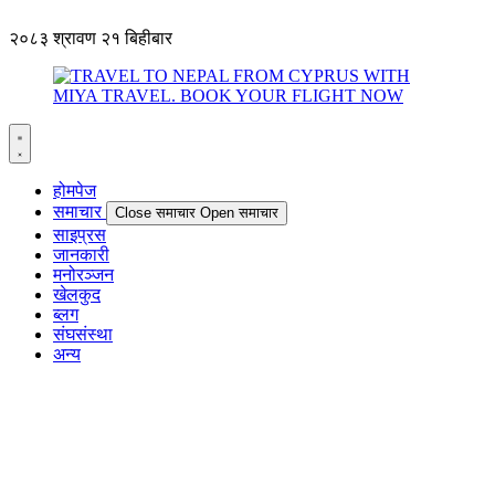
२०८३ श्रावण २१ बिहीबार
होमपेज
समाचार
Close समाचार
Open समाचार
साइप्रस
जानकारी
मनोरञ्जन
खेलकुद
ब्लग
संघसंस्था
अन्य