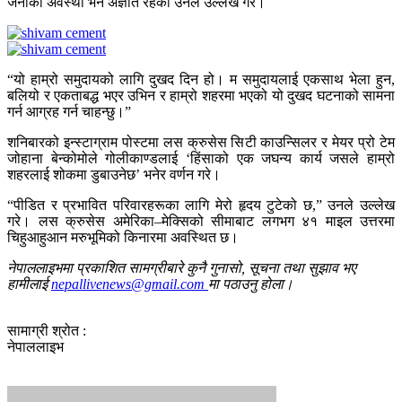
जनाको अवस्था भने अज्ञात रहेको उनले उल्लेख गरे।
“यो हाम्रो समुदायको लागि दुखद दिन हो। म समुदायलाई एकसाथ भेला हुन,
बलियो र एकताबद्ध भएर उभिन र हाम्रो शहरमा भएको यो दुखद घटनाको सामना
गर्न आग्रह गर्न चाहन्छु।”
शनिबारको इन्स्टाग्राम पोस्टमा लस क्रुसेस सिटी काउन्सिलर र मेयर प्रो टेम
जोहाना बेन्कोमोले गोलीकाण्डलाई ‘हिंसाको एक जघन्य कार्य जसले हाम्रो
शहरलाई शोकमा डुबाउनेछ’ भनेर वर्णन गरे।
“पीडित र प्रभावित परिवारहरूका लागि मेरो हृदय टुटेको छ,” उनले उल्लेख
गरे। लस क्रुसेस अमेरिका–मेक्सिको सीमाबाट लगभग ४१ माइल उत्तरमा
चिहुआहुआन मरुभूमिको किनारमा अवस्थित छ।
नेपाललाइभमा प्रकाशित सामग्रीबारे कुनै गुनासो, सूचना तथा सुझाव भए
हामीलाई
nepallivenews@gmail.com
मा पठाउनु होला।
सामाग्री श्रोत :
नेपाललाइभ