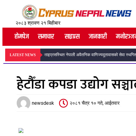
२०८३ श्रावण २१ बिहीबार
होमपेज
समाचार
साइप्रस
जानकारी
मनोरञ्ज
अन्तर्राष्ट्रिय नेपाली सेफ सोसाइटी साइप्रसको अधिवेशन सम्पन
LATEST NEWS
हेटौँडा कपडा उद्योग सञ्
newsdesk
२०८१ चैत्र १० गते, आईतवार