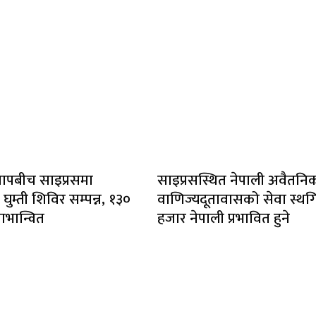
ापबीच साइप्रसमा
साइप्रसस्थित नेपाली अवैतनि
ुम्ती शिविर सम्पन्न, १३०
वाणिज्यदूतावासको सेवा स्थ
लाभान्वित
हजार नेपाली प्रभावित हुने