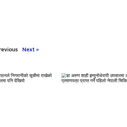
revious
Next »