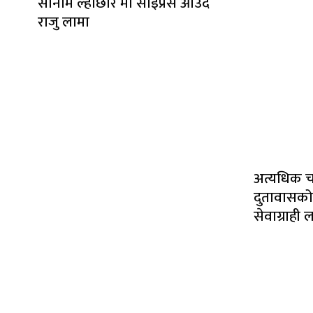
सोनाम ल्होछार मा साइप्रस आउदै
राजु लामा
अत्यधिक च
दुतावासको घ
सेवाग्राही 