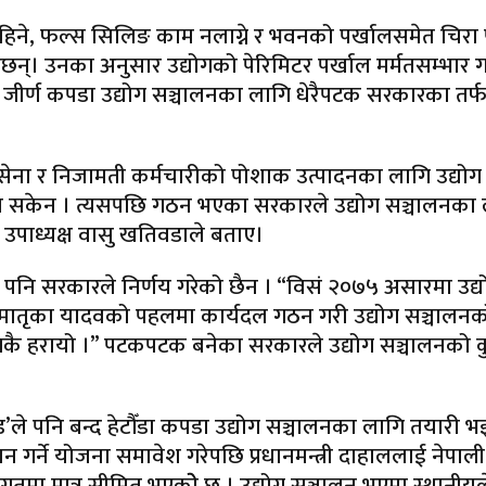
े, फल्स सिलिङ काम नलाग्ने र भवनको पर्खालसमेत चिरा परेको
। उनका अनुसार उद्योगको पेरिमिटर पर्खाल मर्मतसम्भार गर्
। जीर्ण कपडा उद्योग सञ्चालनका लागि धेरैपटक सरकारका तर
पाली सेना र निजामती कर्मचारीको पोशाक उत्पादनका लागि उद्योग
ुन सकेन । त्यसपछि गठन भएका सरकारले उद्योग सञ्चालनका लाग
य उपाध्यक्ष वासु खतिवडाले बताए।
 पनि सरकारले निर्णय गरेको छैन । “विसं २०७५ असारमा उद्यो
न्त्री मातृका यादवको पहलमा कार्यदल गठन गरी उद्योग सञ्च
तिकै हरायो ।” पटकपटक बनेका सरकारले उद्योग सञ्चालनको कु
ण्ड’ले पनि बन्द हेटौँडा कपडा उद्योग सञ्चालनका लागि तयार
लन गर्ने योजना समावेश गरेपछि प्रधानमन्त्री दाहाललाई नेपाली
मा मात्र सीमित भएकोे छ । उद्योग सञ्चालन भएमा स्थानीयले र