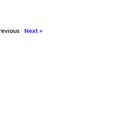
revious
Next »