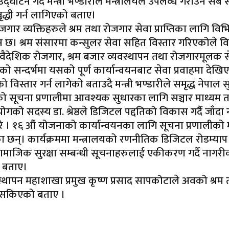
टन गर्दै मन्त्री भण्डारीले मन्त्रालयले उपलव्ध गराउने सबै 
ृद्धी गर्न लागिएको बताए।
्यक्तिहरुले श्रम तथा रोजगार सेवा प्राप्तिका लागि विभिन्न व
विश्वास छ। श्रम संसारमा कन्सुलर सेवा सहित विस्तार गरिएकोल
 वैदेशिक रोजगार, श्रम बजार व्यवस्थापन तथा रोजगारमूलक
न्दर्भमा यसको पूर्ण कार्यान्वयनबाट सेवा प्रवाहमा देखिएक
 विस्तार गर्न लागेको बताउदै मन्त्री भण्डारीले समृद्ध नेपाल स
को सूचना प्रणालीमा आवश्यक सुधारका लागि सञ्चार माध्यम त
ोगको सदस्य डा. श्रेष्ठले डिजिटल पद्दतिको विकास गर्दै जाँदा 
 गरे । १६ औं योजनाको कार्यान्वयनका लागि सूचना प्रणालीको मह
 छन्। कार्यक्रममा मन्त्रालयको रणनीतिक डिजिटल रोडम्याप र क
सामाजिक सुरक्षा सम्बन्धी सूचनाहरुलाई एकीकरण गर्दै नागरीकल
ो बताए।
स्थापन महाशाखा प्रमुख कृष्ण प्रसाद सापकोटाले अवको श्रम
इ सकिएको बताए ।