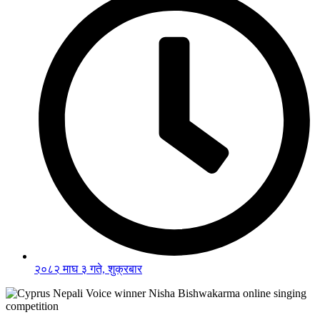
२०८२ माघ ३ गते, शुक्रबार