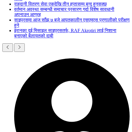
राहदानी वितरण सेवा एकदेखि तीन हप्तासम्म बन्द हुनसक्छ
वर्तमान अवस्था सम्बन्धी समाचार प्रसारण गर्दा विशेष सावधानी
अपनाउन आग्रह
साइप्रसमा आज साँझ ७ बजे आपतकालीन एसएमएस प्रणालीको परीक्षण
हुने
इरानका दुई मिसाइल साइप्रसतर्फ, RAF Akrotiri लाई निशाना
बनाएको बेलायतको दाबी