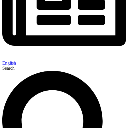
English
Search