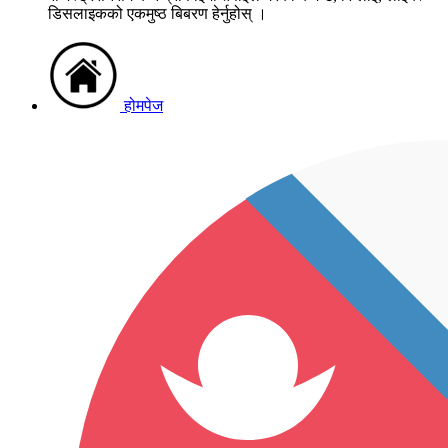
डिसलाइकको एकमुष्ठ बिबरण हेर्नुहोस् ।
होमपेज