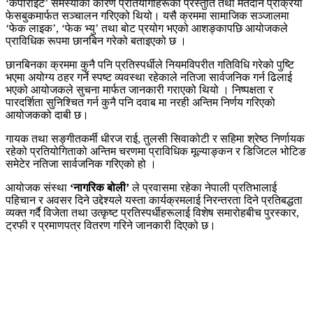
‘कपीराइट’ समस्याका कारण प्रतियोगीहरूको प्रस्तुति तथा मतदान प्रक्रिया
फेसबुकमार्फत सञ्चालन गरिएको थियो। यसै क्रममा सामाजिक सञ्जालमा
‘फेक लाइक’, ‘फेक भ्यु’ तथा बोट प्रयोग भएको आशङ्कापछि आयोजकले
प्राविधिक रूपमा छानबिन गरेको बताइएको छ ।
छानबिनका क्रममा कुनै पनि प्रतिस्पर्धीले नियमविपरीत गतिविधि गरेको पुष्टि
भएमा अयोग्य ठहर गर्ने स्पष्ट व्यवस्था रहेकाले नतिजा सार्वजनिक गर्न ढिलाई
भएको आयोजकले सुचना मार्फत जानकारी गराएको थियो । निष्पक्षता र
पारदर्शिता सुनिश्चित गर्न कुनै पनि दवाब मा नरही अन्तिम निर्णय गरिएको
आयोजकको दाबी छ।
गायक तथा सङ्गीतकर्मी धीरज राई, तुलसी सिवाकोटी र सहिमा श्रेष्ठ निर्णायक
रहेको प्रतियोगिताको अन्तिम चरणमा प्राविधिक मूल्याङ्कन र डिजिटल भोटिङ
समेटेर नतिजा सार्वजनिक गरिएको हो ।
आयोजक संस्था
‘नागरिक बोली’
ले प्रवासमा रहेका नेपाली प्रतिभालाई
पहिचान र अवसर दिने उद्देश्यले यस्ता कार्यक्रमलाई निरन्तरता दिने प्रतिबद्धता
व्यक्त गर्दै विजेता तथा उत्कृष्ट प्रतिस्पर्धीहरूलाई विशेष समारोहबीच पुरस्कार,
ट्रफी र प्रमाणपत्र वितरण गरिने जानकारी दिएको छ।