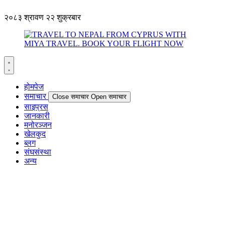
२०८३ श्रावण २२ शुक्रबार
होमपेज
समाचार
Close समाचार
Open समाचार
साइप्रस
जानकारी
मनोरञ्जन
खेलकुद
ब्लग
संघसंस्था
अन्य