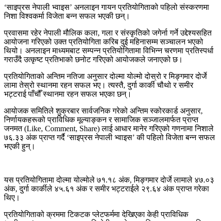
‘साइप्रस नेपाली भ्वाइस’ अनलाइन गायन प्रतियोगिताको पहिलो संस्करणमा
निशा विश्वकर्मा विजेता बन्न सफल भएकी छन्।
प्रवासमा रहेर नेपाली मौलिक कला, गला र संस्कृतिको जगेर्ना गर्ने उद्देश्यसहित
आयोजना गरिएको उक्त प्रतियोगिता करिब दुई महिनासम्म सञ्चालन भएको
थियो। अनलाइन माध्यमबाट सम्पन्न प्रतियोगितामा विभिन्न चरणमा प्रतिस्पर्धा
गराउँदै उत्कृष्ट प्रतिभाको छनोट गरिएको आयोजकले जनाएको छ।
प्रतियोगिताको अन्तिम नतिजा अनुसार दोल्मा योल्मो दोस्रो र मिङ्गमार दोर्जे
लामा तेस्रो स्थानमा रहन सफल भए। त्यस्तै, दुर्गा कार्की चौथो र समीर
भट्टराई पाँचौँ स्थानमा रहन सफल भएका छन्।
आयोजक समितिले शुक्रबार सार्वजनिक गरेको अन्तिम स्कोरकार्ड अनुसार,
निर्णायकहरूको प्राविधिक मूल्याङ्कन र सामाजिक सञ्जालमार्फत प्राप्त
जनमत (Like, Comment, Share) लाई आधार मानेर गरिएको गणनामा निशाले
७६.३३ अंक प्राप्त गर्दै ‘साइप्रस नेपाली भ्वाइस’ की पहिलो विजेता बन्न सफल
भएकी हुन्।
यस प्रतियोगितामा दोल्मा योल्मोले ७१.१८ अंक, मिङ्गमार दोर्जे लामाले ४७.०३
अंक, दुर्गा कार्कीले ४५.६१ अंक र समीर भट्टराईले २९.६४ अंक प्राप्त गरेका
थिए।
प्रतियोगिताको क्रममा टिकटक प्लेटफर्ममा देखिएका केही प्राविधिक