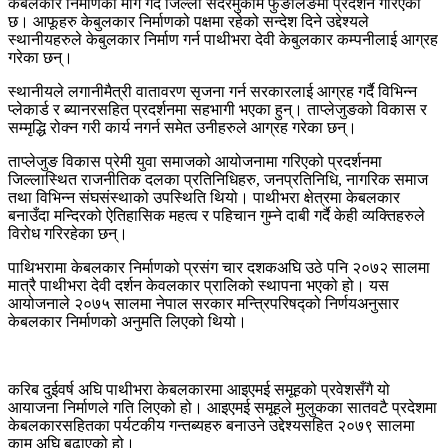
केबलकार निर्माणको माग गर्दै जिल्ला सदरमुकाम फुङलिङमा प्रदर्शन गरिएको
छ। आफूहरु केबुलकार निर्माणको पक्षमा रहेको सन्देश दिने उद्देश्यले
स्थानीयहरुले केबुलकार निर्माण गर्न पाथीभरा देवी केबुलकार कम्पनीलाई आग्रह
गरेका छन्।
स्थानीयले लगानीमैत्री वातावरण सृजना गर्न सरकारलाई आग्रह गर्दै विभिन्न
प्लेकार्ड र ब्यानरसहित प्रदर्शनमा सहभागी भएका हुन्। ताप्लेजुङको विकास र
सम्मृद्धि रोक्न गरी कार्य नगर्न समेत उनीहरुले आग्रह गरेका छन्।
ताप्लेजुङ विकास प्रेमी युवा समाजको आयोजनामा गरिएको प्रदर्शनमा
जिल्लास्थित राजनीतिक दलका प्रतिनिधिहरु, जनप्रतिनिधि, नागरिक समाज
तथा विभिन्न संघसंस्थाको उपस्थिति थियो। पाथीभरा क्षेत्रमा केबलकार
बनाउँदा मन्दिरको ऐतिहासिक महत्व र पहिचान गुम्ने दाबी गर्दै केही व्यक्तिहरुले
विरोध गरिरहेका छन्।
पाथिभरामा केबलकार निर्माणको प्रसंग चार दशकअघि उठे पनि २०७२ सालमा
मात्रै पाथीभरा देवी दर्शन केवलकार प्रालिको स्थापना भएको हो। यस
आयोजनाले २०७५ सालमा नेपाल सरकार मन्त्रिपरिषद्को निर्णयअनुसार
केबलकार निर्माणको अनुमति लिएको थियो।
करिब दुईवर्ष अघि पाथीभरा केबलकारमा आइएमई समूहको प्रवेशसँगै यो
आयाजना निर्माणले गति लिएको हो। आइएमई समूहले मुलुकका सातवटै प्रदेशमा
केबलकारसहितका पर्यटकीय गन्तब्यहरु बनाउने उद्देश्यसहित २०७९ सालमा
काम अघि बढाएको हो।