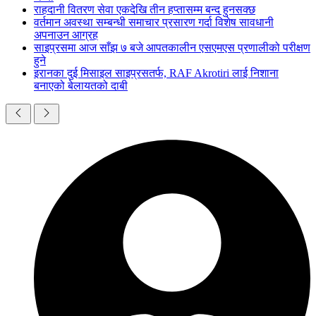
राहदानी वितरण सेवा एकदेखि तीन हप्तासम्म बन्द हुनसक्छ
वर्तमान अवस्था सम्बन्धी समाचार प्रसारण गर्दा विशेष सावधानी
अपनाउन आग्रह
साइप्रसमा आज साँझ ७ बजे आपतकालीन एसएमएस प्रणालीको परीक्षण
हुने
इरानका दुई मिसाइल साइप्रसतर्फ, RAF Akrotiri लाई निशाना
बनाएको बेलायतको दाबी