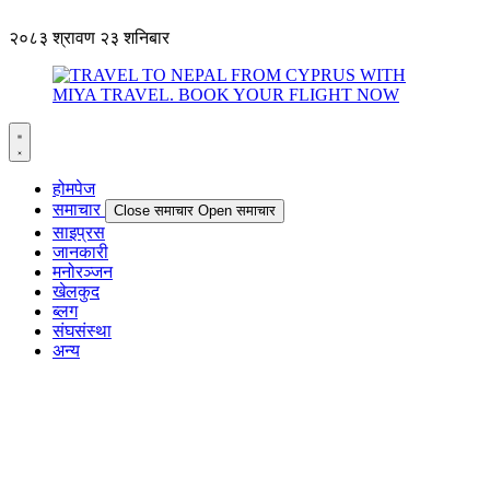
२०८३ श्रावण २३ शनिबार
होमपेज
समाचार
Close समाचार
Open समाचार
साइप्रस
जानकारी
मनोरञ्जन
खेलकुद
ब्लग
संघसंस्था
अन्य