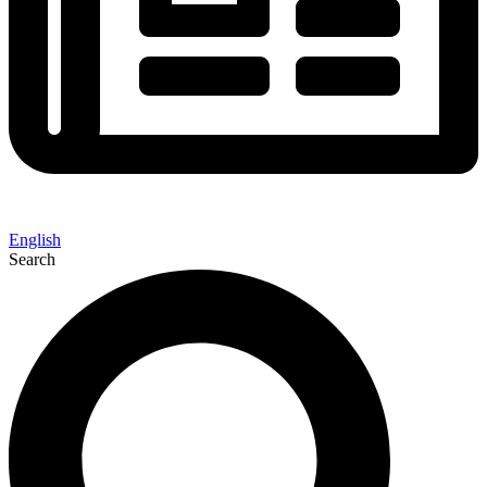
English
Search