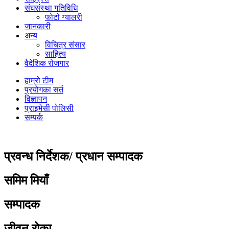
संघसंस्था गतिविधि
फोटो ग्यालरी
जानकारी
अन्य
विचित्र संसार
साहित्य
वैदेशिक रोजगार
हाम्रो टीम
प्रयोगका सर्त
विज्ञापन
प्राइभेसी पोलिसी
सम्पर्क
प्रवन्ध निर्देशक/ प्रधान सम्पादक
समिम मियाँ
सम्पादक
जीवन रोका