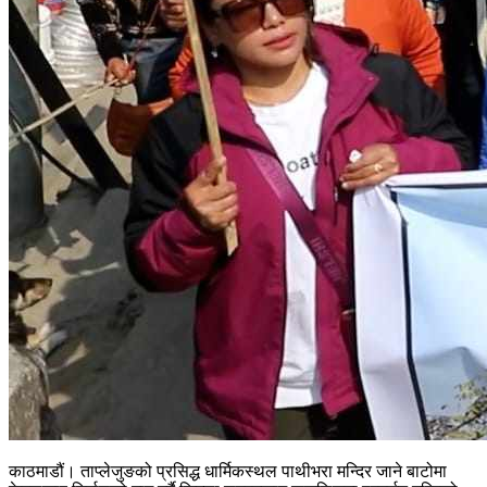
काठमाडौं। ताप्लेजुङको प्रसिद्ध धार्मिकस्थल पाथीभरा मन्दिर जाने बाटोमा