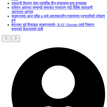
राहदानी वितरण सेवा एकदेखि तीन हप्तासम्म बन्द हुनसक्छ
वर्तमान अवस्था सम्बन्धी समाचार प्रसारण गर्दा विशेष सावधानी
अपनाउन आग्रह
साइप्रसमा आज साँझ ७ बजे आपतकालीन एसएमएस प्रणालीको परीक्षण
हुने
इरानका दुई मिसाइल साइप्रसतर्फ, RAF Akrotiri लाई निशाना
बनाएको बेलायतको दाबी