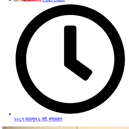
२०८१ फाल्गुन ६ गते, मंगलवार