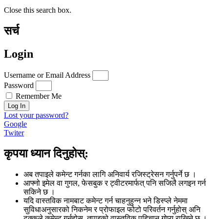
Close this search box.
सर्च
Login
Username or Email Address
Password
Remember Me
Log In
Lost your password?
Google
Twiter
कृपया ध्यान दिनुहोस्:
अब तपाइले कमेन्ट गर्नका लागि अनिवार्य रजिस्ट्रेसन गर्नुपर्ने छ ।
आफ्नो इमेल वा गुगल, फेसबुक र ट्वीटरमार्फत् पनि सजिलै लगइन गर्न
सकिने छ ।
यदि वास्तविक नामबाट कमेन्ट गर्न चाहनुहुन्न भने डिस्प्ले नेममा
सुविधाअनुसारको निकनेम र प्रोफाइल फोटो परिवर्तन गर्नुहोस् अनि
ढुक्कले कमेन्ट गर्नहोस्, तपाइको वास्तविक पहिचान गोप्य राखिने छ ।