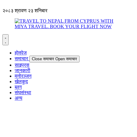
२०८३ श्रावण २३ शनिबार
होमपेज
समाचार
Close समाचार
Open समाचार
साइप्रस
जानकारी
मनोरञ्जन
खेलकुद
ब्लग
संघसंस्था
अन्य