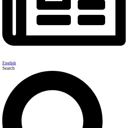
English
Search