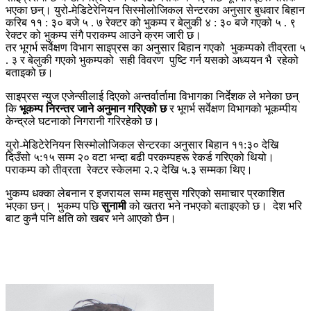
भएका छन्। युरो-मेडिटेरेनियन सिस्मोलोजिकल सेन्टरका अनुसार बुधवार बिहान
करिब ११ : ३० बजे ५ . ७ रेक्टर को भुकम्प र बेलुकी ४ : ३० बजे गएको ५ . ९
रेक्टर को भुकम्प संगै पराकम्प आउने क्रम जारी छ।
तर भूगर्भ सर्वेक्षण विभाग साइप्रस का अनुसार बिहान गएको भुकम्पको तीव्रता ५
. ३ र बेलुकी गएको भुकम्पको सही विवरण पुष्टि गर्न यसको अध्ययन भै रहेको
बताइको छ।
साइप्रस न्युज एजेन्सीलाई दिएको अन्तर्वार्तामा विभागका निर्देशक ले भनेका छन्
कि
भूकम्प निरन्तर जाने अनुमान गरिएको छ
र भूगर्भ सर्वेक्षण विभागको भूकम्पीय
केन्द्रले घटनाको निगरानी गरिरहेको छ।
युरो-मेडिटेरेनियन सिस्मोलोजिकल सेन्टरका अनुसार बिहान ११:३० देखि
दिउँसो ५:१५ सम्म २० वटा भन्दा बढी परकम्पहरू रेकर्ड गरिएको थियो।
पराकम्प को तीव्रता रेक्टर स्केलमा २.२ देखि ५.३ सम्मका थिए।
भुकम्प धक्का लेबनान र इजरायल सम्म महसुस गरिएको समाचार प्रकाशित
भएका छन्। भुकम्प पछि
सुनामी
को खतरा भने नभएको बताइएको छ। देश भरि
बाट कुनै पनि क्षति को खबर भने आएको छैन।