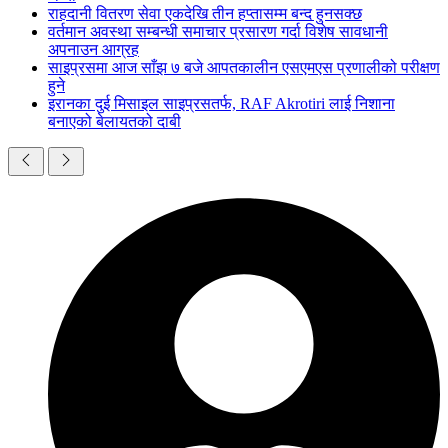
राहदानी वितरण सेवा एकदेखि तीन हप्तासम्म बन्द हुनसक्छ
वर्तमान अवस्था सम्बन्धी समाचार प्रसारण गर्दा विशेष सावधानी
अपनाउन आग्रह
साइप्रसमा आज साँझ ७ बजे आपतकालीन एसएमएस प्रणालीको परीक्षण
हुने
इरानका दुई मिसाइल साइप्रसतर्फ, RAF Akrotiri लाई निशाना
बनाएको बेलायतको दाबी