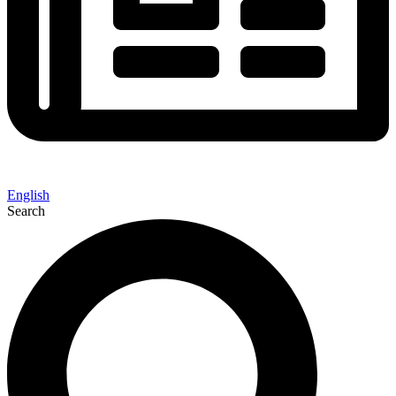
English
Search