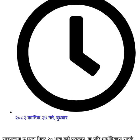
२०८२ कार्तिक २७ गते, बुधबार
साइप्रसमा छ घण्टा भित्र २० भन्दा बढी पराकम्प गए पछि भूगर्भविद्हरू सतर्क