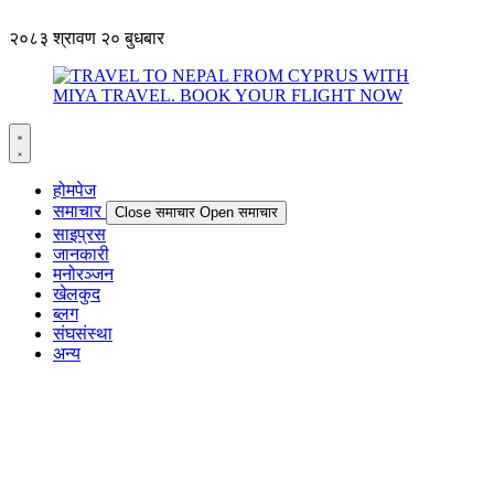
२०८३ श्रावण २० बुधबार
होमपेज
समाचार
Close समाचार
Open समाचार
साइप्रस
जानकारी
मनोरञ्जन
खेलकुद
ब्लग
संघसंस्था
अन्य