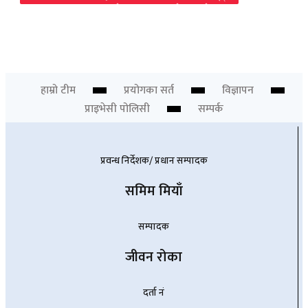
अत्यधिक चापबीच साइप्रसमा दुतावासको घुम्ती शिविर सम्पन्न, १३०
सेवाग्राही लाभान्वित
Chief Editor
हाम्रो टीम
प्रयोगका सर्त
विज्ञापन
प्राइभेसी पोलिसी
सम्पर्क
प्रवन्ध निर्देशक/ प्रधान सम्पादक
समिम मियाँ
सम्पादक
जीवन रोका
दर्ता नं