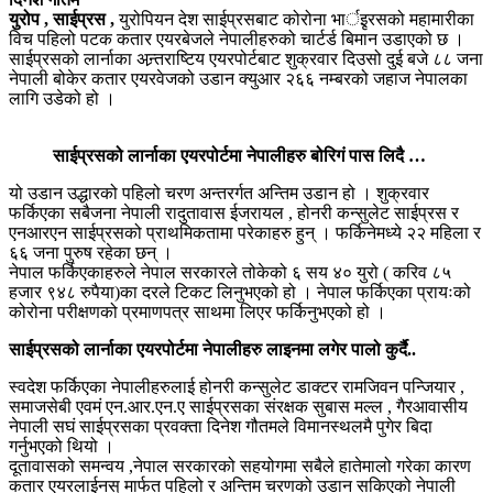
युरोप , साईप्रस ,
युरोपियन देश साईप्रसबाट कोरोना भार्इृरसको महामारीका
विच पहिलो पटक कतार एयरबेजले नेपालीहरुको चार्टर्ड बिमान उडाएको छ ।
साईप्रसको लार्नाका अन्र्तराष्टिय एयरपोर्टबाट शुक्रवार दिउसो दुई बजे ८८ जना
नेपाली बोकेर कतार एयरवेजको उडान क्युआर २६६ नम्बरको जहाज नेपालका
लागि उडेको हो ।
साईप्रसको लार्नाका एयरपोर्टमा नेपालीहरु बोरिगं पास लिदै …
यो उडान उद्धारको पहिलो चरण अन्तरर्गत अन्तिम उडान हो । शुक्रवार
फर्किएका सबैजना नेपाली रादुतावास ईजरायल , होनरी कन्सुलेट साईप्रस र
एनआरएन साईप्रसको प्राथमिकतामा परेकाहरु हुन् । फर्किनेमध्ये २२ महिला र
६६ जना पुरुष रहेका छन् ।
नेपाल फर्किएकाहरुले नेपाल सरकारले तोकेको ६ सय ४० युरो ( करिव ८५
हजार ९४८ रुपैया)का दरले टिकट लिनुभएको हो । नेपाल फर्किएका प्रायःको
कोरोना परीक्षणको प्रमाणपत्र साथमा लिएर फर्किनुभएको हो ।
साईप्रसको लार्नाका एयरपोर्टमा नेपालीहरु लाइनमा लगेर पालो कुर्दै..
स्वदेश फर्किएका नेपालीहरुलाई होनरी कन्सुलेट डाक्टर रामजिवन पन्जियार ,
समाजसेबी एवमं एन.आर.एन.ए साईप्रसका संरक्षक सुबास मल्ल , गैरआवासीय
नेपाली सघं साईप्रसका प्रवक्ता दिनेश गौतमले विमानस्थलमै पुगेर बिदा
गर्नुभएको थियो ।
दूतावासको समन्वय ,नेपाल सरकारको सहयोगमा सबैले हातेमालो गरेका कारण
कतार एयरलाईनस् मार्फत पहिलो र अन्तिम चरणको उडान सकिएको नेपाली