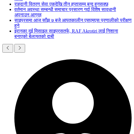
राहदानी वितरण सेवा एकदेखि तीन हप्तासम्म बन्द हुनसक्छ
वर्तमान अवस्था सम्बन्धी समाचार प्रसारण गर्दा विशेष सावधानी
अपनाउन आग्रह
साइप्रसमा आज साँझ ७ बजे आपतकालीन एसएमएस प्रणालीको परीक्षण
हुने
इरानका दुई मिसाइल साइप्रसतर्फ, RAF Akrotiri लाई निशाना
बनाएको बेलायतको दाबी