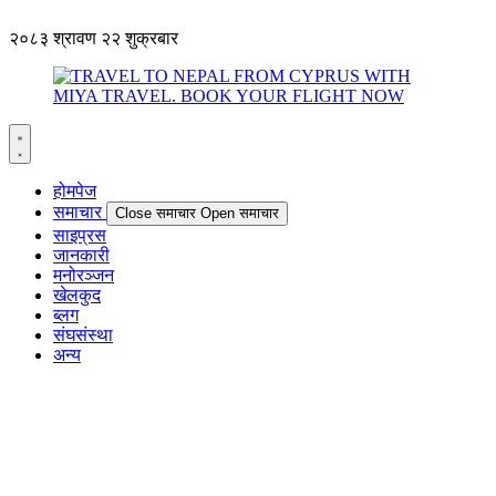
२०८३ श्रावण २२ शुक्रबार
होमपेज
समाचार
Close समाचार
Open समाचार
साइप्रस
जानकारी
मनोरञ्जन
खेलकुद
ब्लग
संघसंस्था
अन्य