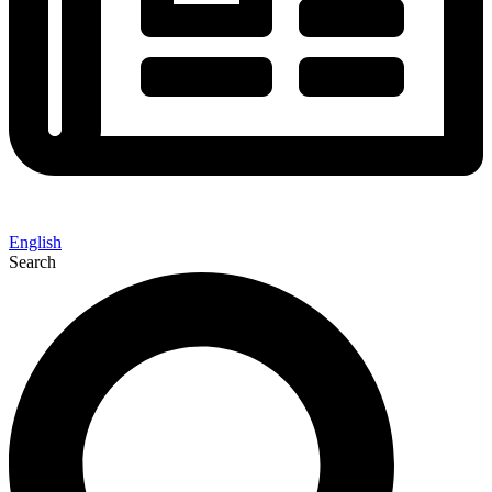
English
Search