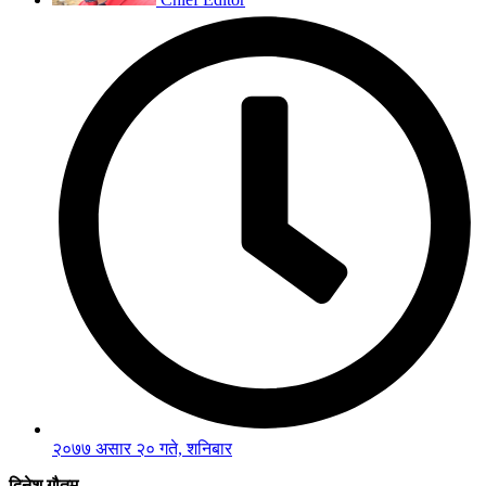
२०७७ असार २० गते, शनिबार
दिनेश गौतम