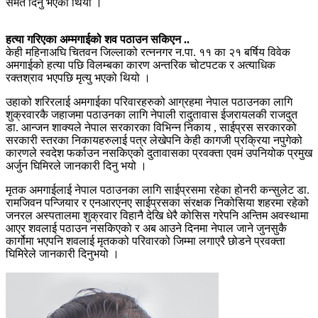
समेत दिनु भएको थियो ।
हत्या गरिएका अम्मगाईको शव पठाउन सकिएन ..
केही महिनाअघि चितवन जिल्लाको रत्ननगर न.पा. ११ का २१ बर्षिय विवेक
अमगाईको हत्या पछि विलम्बका कारण अन्तरिक चोटपटक र अत्याधिक
रक्तश्राव भएपछि मृत्यु भएको थियो ।
उहाको शरिरलाई अमगाईका परिवारहरुको आग्रहमा नेपाल पठाउनका लागि
शुक्रवारकै जहाजमा पठाउनका लागि नेपाली रादुतावास ईजरायलकी राजदुत
डा. आन्जन शाक्यले नेपाल सरकारका विभिन्न निकाय , साईप्रस सरकारको
सरकारी स्तरका निकायहरुलाई पत्र लेखेपनि केही कागजी प्रक्रिया नपुगेको
कारणले स्वदेश फर्काउन नसकिएको दुतावासका प्रवक्ता एवमं उपनियोक प्रमुख
अर्जुन घिमिरले जानकारी दिनु भयो ।
मृतक अमगाईलाई नेपाल पठाउनका लागि साईप्रसमा रहेका होनरी कन्सुलेट डा.
रामजिवन पन्जियार र एनआरएनए साईप्रसका संरक्षक निकोसिया शहरमा रहेको
जनरल अस्पतालमा शुक्रवार विहानै देखि धेरै कोसिस गरेपनि अन्तिम अवस्थामा
आएर शवलाई पठाउन नसकिएको र अब आउने दिनमा नेपाल जाने जुनसुकै
कार्गोमा भएपनि शवलाई मृतकको परिवारको जिम्मा लगाएरै छोडने प्रवक्ता
घिमिरेले जानकारी दिनुभयो ।