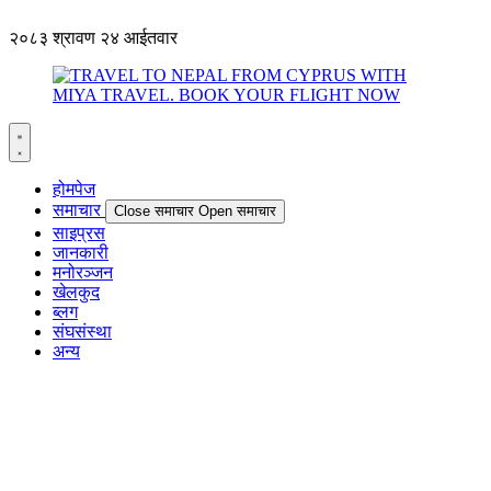
२०८३ श्रावण २४ आईतवार
होमपेज
समाचार
Close समाचार
Open समाचार
साइप्रस
जानकारी
मनोरञ्जन
खेलकुद
ब्लग
संघसंस्था
अन्य