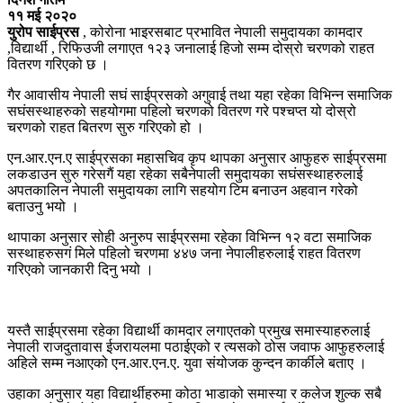
११ मई २०२०
युरोप साईप्रस
, कोरोना भाइरसबाट प्रभावित नेपाली समुदायका कामदार
,विद्यार्थी , रिफिउजी लगाएत १२३ जनालाई हिजो सम्म दोस्रो चरणको राहत
वितरण गरिएको छ ।
गैर आवासीय नेपाली सघं साईप्रसको अगुवाई तथा यहा रहेका विभिन्न समाजिक
सघंसस्थाहरुको सहयोगमा पहिलो चरणको वितरण गरे पश्चप्त यो दोस्रो
चरणको राहत बितरण सुरु गरिएको हो ।
एन.आर.एन.ए साईप्रसका महासचिव कृप थापका अनुसार आफुहरु साईप्रसमा
लकडाउन सुरु गरेसगैं यहा रहेका सबैनेपाली समुदायका सघंसस्थाहरुलाई
अपतकालिन नेपाली समुदायका लागि सहयोग टिम बनाउन अहवान गरेको
बताउनु भयो ।
थापाका अनुसार सोही अनुरुप साईप्रसमा रहेका विभिन्न १२ वटा समाजिक
सस्थाहरुसगं मिले पहिलो चरणमा ४४७ जना नेपालीहरुलाई राहत वितरण
गरिएको जानकारी दिनु भयो ।
यस्तै साईप्रसमा रहेका विद्यार्थी कामदार लगाएतको प्रमुख समास्याहरुलाई
नेपाली राजदुतावास ईजरायलमा पठाईएको र त्यसको ठोस जवाफ आफुहरुलाई
अहिले सम्म नआएको एन.आर.एन.ए. युवा संयोजक कुन्दन कार्कीले बताए ।
उहाका अनुसार यहा विद्यार्थीहरुमा कोठा भाडाको समास्या र कलेज शुल्क सबै