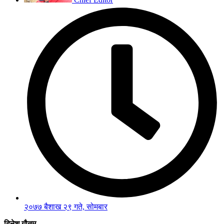
२०७७ बैशाख २९ गते, सोमबार
दिनेश गौतम