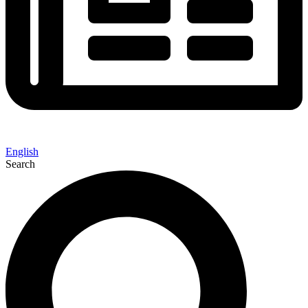
English
Search