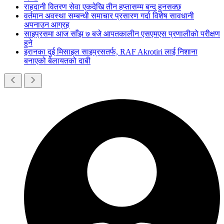
राहदानी वितरण सेवा एकदेखि तीन हप्तासम्म बन्द हुनसक्छ
वर्तमान अवस्था सम्बन्धी समाचार प्रसारण गर्दा विशेष सावधानी
अपनाउन आग्रह
साइप्रसमा आज साँझ ७ बजे आपतकालीन एसएमएस प्रणालीको परीक्षण
हुने
इरानका दुई मिसाइल साइप्रसतर्फ, RAF Akrotiri लाई निशाना
बनाएको बेलायतको दाबी