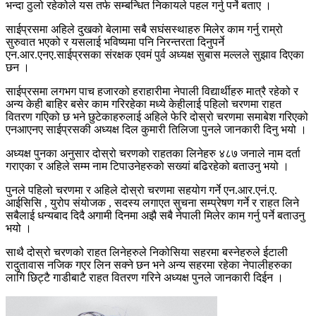
भन्दा ठुलो रहेकोले यस तर्फ सम्बन्धित निकायले पहल गर्नु पर्ने बताए ।
साईप्रसमा अहिले दुखको बेलामा सबै सघंसस्थाहरु मिलेर काम गर्नु राम्रो
सुरुवात भएको र यसलाई भविष्यमा पनि निरन्तरता दिनुपर्ने
एन.आर.एनए.साईप्रसका संरक्षक एवमं पुर्व अध्यक्ष सुबास मल्लले सुझाव दिएका
छन ।
साईप्रसमा लगभग पाच हजारको हराहारीमा नेपाली विद्यार्थीहरु मात्रै रहेको र
अन्य केही बाहिर बसेर काम गरिरहेका मध्ये केहीलाई पहिलो चरणमा राहत
वितरण गएिको छ भने छुटेकाहरुलाई अहिले फेरि दोस्रो चरणमा समाबेश गरिएको
एनआएनए साईप्रसकी अध्यक्ष दिल कुमारी तिलिजा पुनले जानकारी दिनु भयो ।
अध्यक्ष पुनका अनुसार दोस्रो चरणको राहतका लिनेहरु ४८७ जनाले नाम दर्ता
गराएका र अहिले सम्म नाम टिपाउनेहरुको सख्यां बढिरहेको बताउनु भयो ।
पुनले पहिलो चरणमा र अहिले दोस्रो चरणमा सहयोग गर्ने एन.आर.एनं.ए.
आईसिसि , युरोप संयोजक , सदस्य लगाएत सुचना सम्प्रेषण गर्ने र राहत लिने
सबैलाई धन्यबाद दिदै अगामी दिनमा अझै सबै नेपाली मिलेर काम गर्नु पर्ने बताउनु
भयो ।
साथै दोस्रो चरणको राहत लिनेहरुले निकोसिया सहरमा बस्नेहरुले ईटाली
रादुतावास नजिक गएर लिन सक्ने छन भने अन्य सहरमा रहेका नेपालीहरुका
लागि छिट्टै गाडीबाटै राहत वितरण गरिने अध्यक्ष पुनले जानकारी दिईन ।