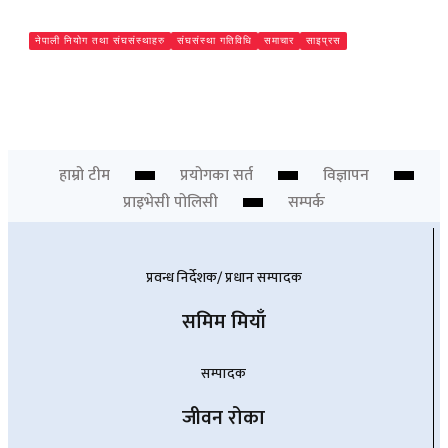
नेपाली नियोग तथा संघसंस्थाहरु
संघसंस्था गतिविधि
समाचार
साइप्रस
अत्यधिक चापबीच साइप्रसमा दुतावासको घुम्ती शिविर सम्पन्न, १३०
सेवाग्राही लाभान्वित
Chief Editor
हाम्रो टीम
प्रयोगका सर्त
विज्ञापन
प्राइभेसी पोलिसी
सम्पर्क
प्रवन्ध निर्देशक/ प्रधान सम्पादक
समिम मियाँ
सम्पादक
जीवन रोका