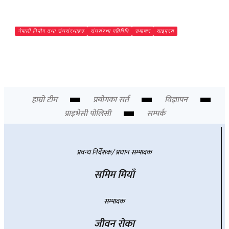
नेपाली नियोग तथा संघसंस्थाहरु
संघसंस्था गतिविधि
समाचार
साइप्रस
अत्यधिक चापबीच साइप्रसमा दुतावासको घुम्ती शिविर सम्पन्न, १३०
सेवाग्राही लाभान्वित
Chief Editor
हाम्रो टीम
प्रयोगका सर्त
विज्ञापन
प्राइभेसी पोलिसी
सम्पर्क
प्रवन्ध निर्देशक/ प्रधान सम्पादक
समिम मियाँ
सम्पादक
जीवन रोका