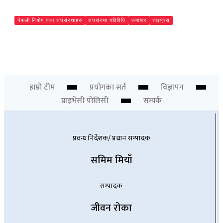
नेपाली नियोग तथा संघसंस्थाहरु
संघसंस्था गतिविधि
समाचार
साइप्रस
अत्यधिक चापबीच साइप्रसमा दुतावासको घुम्ती शिविर सम्पन्न, १३०
सेवाग्राही लाभान्वित
Chief Editor
हाम्रो टीम
प्रयोगका सर्त
विज्ञापन
प्राइभेसी पोलिसी
सम्पर्क
प्रवन्ध निर्देशक/ प्रधान सम्पादक
समिम मियाँ
सम्पादक
जीवन रोका