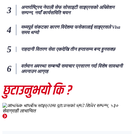
अन्तर्राष्ट्रिय नेपाली सेफ सोसाइटी साइप्रसको अधिवेशन
सम्पन्न, नयाँ कार्यसमिति चयन
मध्यपूर्व संकटका कारण विदेशमा फसेकालाई साइप्रसले Visa
समय थप्यो
राहदानी वितरण सेवा एकदेखि तीन हप्तासम्म बन्द हुनसक्छ
वर्तमान अवस्था सम्बन्धी समाचार प्रसारण गर्दा विशेष सावधानी
अपनाउन आग्रह
छुटाउनुभयो कि ?
नेपाली नियोग तथा संघसंस्थाहरु
संघसंस्था गतिविधि
समाचार
साइप्रस
अत्यधिक चापबीच साइप्रसमा दुतावासको घुम्ती शिविर सम्पन्न, १३०
सेवाग्राही लाभान्वित
Chief Editor