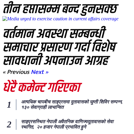
तीन हप्तासम्म बन्द हुनसक्छ
वर्तमान अवस्था सम्बन्धी
समाचार प्रसारण गर्दा विशेष
सावधानी अपनाउन आग्रह
« Previous
Next »
धेरै कमेन्ट गरिएका
अत्यधिक चापबीच साइप्रसमा दुतावासको घुम्ती शिविर सम्पन्न,
१३० सेवाग्राही लाभान्वित
साइप्रसस्थित नेपाली अवैतनिक वाणिज्यदूतावासको सेवा
स्थगित, २० हजार नेपाली प्रभावित हुने