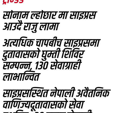
सोनाम ल्होछार मा साइप्रस
आउदै राजु लामा
अत्यधिक चापबीच साइप्रसमा
दुतावासको घुम्ती शिविर
सम्पन्न, १३० सेवाग्राही
लाभान्वित
साइप्रसस्थित नेपाली अवैतनिक
वाणिज्यदूतावासको सेवा