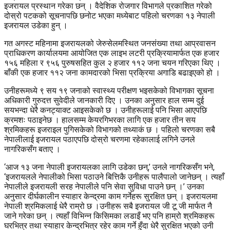
इजरायल प्रस्थान गरेका छन् । वैदेशिक रोजगार विभागले प्रकाशित गरेको
दोस्रो पटकको सूचनापछि छनोट भएका मध्येबाट पहिलो चरणका १३ नेपाली
इजरायल उडेका हुन् ।
गत अगस्ट महिनामा इजरायलको जेरुसेलमस्थित जनसंख्या तथा आप्रवासन
प्राधिकरण कार्यालयमा आयोजित एक लाइभ लटरी प्रक्रियामार्फत एक हजार
१५६ महिला र ९५६ पुरुषसहित कुल २ हजार ११२ जना चयन गरिएका थिए ।
बाँकी एक हजार ११२ जना कामदारको भिसा प्रक्रिया अगाडि बढाइएको हो ।
उनीहरूमध्ये ९ सय १९ जनाको स्वास्थ्य परीक्षण भइसकेको विभागका सूचना
अधिकारी गुरुदत्त सुवेदीले जानकारी दिए । उनका अनुसार हाल सम्म दुई
सयभन्दा धेरै कनट्याक्ट आइसकेको छ । उनीहरूलाई पनि भिसा आएपछि
क्रमशः पठाइनेछ । हालसम्म केयरगिभरका लागि एक हजार तीन सय
श्रमिकहरू इजराइल पुगिसकेको विभागको तथ्याकं छ । पहिलो चरणका सबै
नेपालीलाई इजरायल पठाएपछि दोस्रो चरणमा रहेकालाई लगिने उनले
नागरिकसँग बताए ।
‘आज १३ जना नेपाली इजरायलका लागि उडेका छन्,’ उनले नागरिकसँग भने,
‘इजरायलले नेपालीको भिसा पठाउने बित्तिकै उनीहरू पालैपालो जानेछन् । त्यहाँ
नेपालीले इजरायली सरह नेपालीले पनि सेवा सुविधा पाउने छन् ।’ उनका
अनुसार दीर्घकालीन स्याहार केन्द्रमा काम गर्नेहरू सुरक्षित छन् । इजरायलमा
नेपाली श्रमिकलाई धेरै राम्रो छ ।उनीहरू सबै इजरायल जी टू जी मार्फत नै
जाने गरेका छन् । त्यहाँ विभिन्न किसिमका लडाइँ भए पनि हाम्रो श्रमिकहरू
घरभित्र तथा स्याहार केन्द्रभित्र रहेर काम गर्ने हुँदा धेरै सुरक्षित भएको उनी