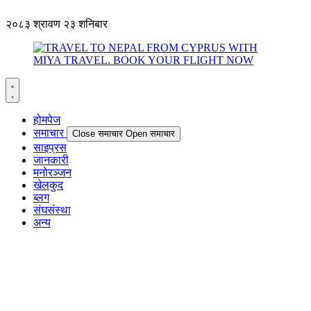
२०८३ श्रावण २३ शनिबार
होमपेज
समाचार
Close समाचार
Open समाचार
साइप्रस
जानकारी
मनोरञ्जन
खेलकुद
ब्लग
संघसंस्था
अन्य