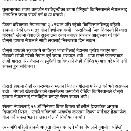
तुलानात्मक रुपमा कमजोर प्रतिद्वन्दीका रुपमा हेरिएको किर्गिस्तानले नेपाललाई
अनपेक्षित रुपमा संघर्ष गर्न बाध्य बनायो।
फिफा वरियतामा नेपालभन्दा २५ स्थान पछि रहेको किर्गिस्तानविरुद्ध पहिलो
हाफमा गरेको एक मात्र गोल निर्णायक बन्यो। फराकिलो जित निकाल्ने विश्वास
गरिएको खेलमा नेपालले सुरुवातमा दबाब बनाएर निरन्तर आक्रमण गरे पनि
दोस्रो हाफमा नेपालले सोही लयलाई निरन्तरता दिन सकेन।
दोस्रो हाफको सुरुवातमै सावित्रा भण्डारीलाई मैदानमा प्रवेश गराएर थप
गोलको खोजी गरेको नेपाल पूर्ण रुपमा असफल भयो। आज मात्रै फ्रान्सबाट
लामो यात्रा गरेर नेपाल आइपुगेकी सावित्राले केही सीमित प्रयास गरे पनि उनी
सफल हुन सकिनन्।
दोस्रो हाफमा केही आक्रमणहरु भएका थिए तर गोलमा परिणत गर्न भने असफल
रह्यो। नेपाली खेलाडीहरुको तालमेलमा कमजोरी देखिँदा किर्गिस्तानले दोस्रो
हाफमा नेपाललाई गोलविहीन बनाएरै रोक्न सफल भयो।
खेलमा नेपाललाई ११ औँ मिनेटमा विंगर विमला चौधरीले हेडमार्फत अग्रता
दिलाएकी थिइन्। उनले सविताको आकर्षक क्रसमा सिक्स यार्डबाट हेडमार्फत
गोल गर्न सफल भइन्। उक्त गोल नै निर्णायक बन्यो।
त्यसअघि पहिलो हाफमै अग्रता दोब्बर बनाउने मौका नेपालले गुमायो। पहिलो