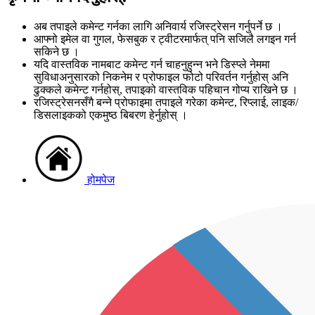
अब तपाइले कमेन्ट गर्नका लागि अनिवार्य रजिस्ट्रेसन गर्नुपर्ने छ ।
आफ्नो इमेल वा गुगल, फेसबुक र ट्वीटरमार्फत् पनि सजिलै लगइन गर्न
सकिने छ ।
यदि वास्तविक नामबाट कमेन्ट गर्न चाहनुहुन्न भने डिस्प्ले नेममा
सुविधाअनुसारको निकनेम र प्रोफाइल फोटो परिवर्तन गर्नुहोस् अनि
ढुक्कले कमेन्ट गर्नहोस्, तपाइको वास्तविक पहिचान गोप्य राखिने छ ।
रजिस्ट्रेसनसँगै बन्ने प्रोफाइमा तपाइले गरेका कमेन्ट, रिप्लाई, लाइक/
डिसलाइकको एकमुष्ठ बिबरण हेर्नुहोस् ।
होमपेज