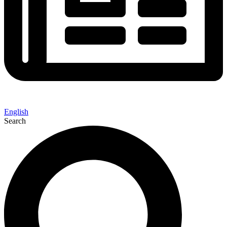
English
Search