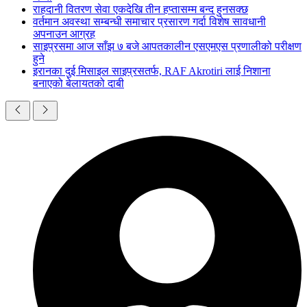
राहदानी वितरण सेवा एकदेखि तीन हप्तासम्म बन्द हुनसक्छ
वर्तमान अवस्था सम्बन्धी समाचार प्रसारण गर्दा विशेष सावधानी
अपनाउन आग्रह
साइप्रसमा आज साँझ ७ बजे आपतकालीन एसएमएस प्रणालीको परीक्षण
हुने
इरानका दुई मिसाइल साइप्रसतर्फ, RAF Akrotiri लाई निशाना
बनाएको बेलायतको दाबी