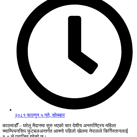
२०८१ फाल्गुन ५ गते, सोमबार
काठमाडौँ – घरेलु मैदानमा सुरु भएको चार देशीय अन्तर्राष्ट्रिय महिला
च्याम्पियनसिप फुटबलअन्तर्गत आफ्नो पहिलो खेलमा नेपालले किर्गिस्तानलाई
१-० ले पराजित गरेको छ।