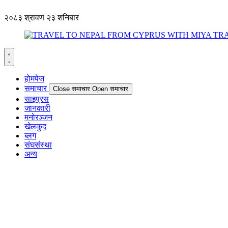
२०८३ श्रावण २३ शनिबार
होमपेज
समाचार
Close समाचार
Open समाचार
साइप्रस
जानकारी
मनोरञ्जन
खेलकुद
ब्लग
संघसंस्था
अन्य