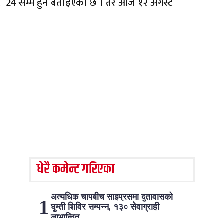
स्ट 24 सम्म हुने बताइएको छ । तर आज १२ अगस्ट
धेरै कमेन्ट गरिएका
अत्यधिक चापबीच साइप्रसमा दुतावासको
घुम्ती शिविर सम्पन्न, १३० सेवाग्राही
लाभान्वित