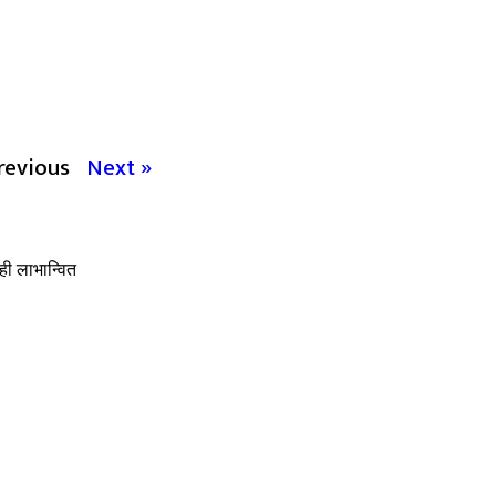
revious
Next »