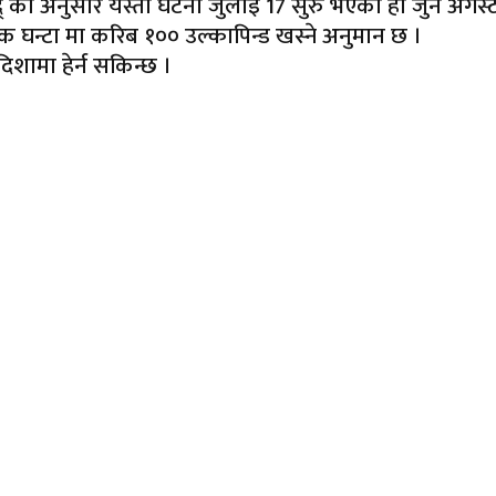
िद् का अनुसार यस्तो घटना जुलाइ 17 सुरु भएको हो जुन अग
एक घन्टा मा करिब १०० उल्कापिन्ड खस्ने अनुमान छ ।
 दिशामा हेर्न सकिन्छ ।