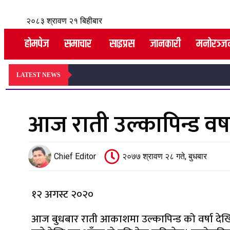
२०८३ श्रावण २१ बिहीबार
होमपेज
समाचार
साइप्रस
जानकारी
मनोरञ्ज
LATEST NEWS
आज राती उल्कापिन्ड वर्षा
Chief Editor
२०७७ श्रावण २८ गते, बुधबार
१२ अगस्ट २०२०
आज बुधबार राती आकाशमा उल्कापिन्ड को वर्षा दे