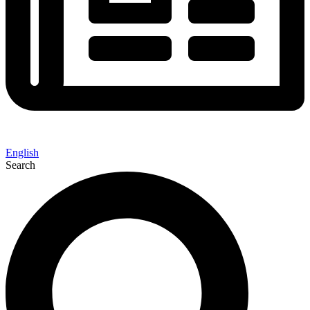
English
Search