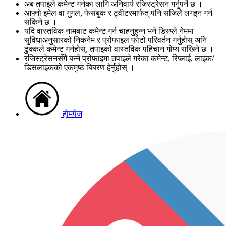
अब तपाइले कमेन्ट गर्नका लागि अनिवार्य रजिस्ट्रेसन गर्नुपर्ने छ ।
आफ्नो इमेल वा गुगल, फेसबुक र ट्वीटरमार्फत् पनि सजिलै लगइन गर्न
सकिने छ ।
यदि वास्तविक नामबाट कमेन्ट गर्न चाहनुहुन्न भने डिस्प्ले नेममा
सुविधाअनुसारको निकनेम र प्रोफाइल फोटो परिवर्तन गर्नुहोस् अनि
ढुक्कले कमेन्ट गर्नहोस्, तपाइको वास्तविक पहिचान गोप्य राखिने छ ।
रजिस्ट्रेसनसँगै बन्ने प्रोफाइमा तपाइले गरेका कमेन्ट, रिप्लाई, लाइक/
डिसलाइकको एकमुष्ठ बिबरण हेर्नुहोस् ।
होमपेज