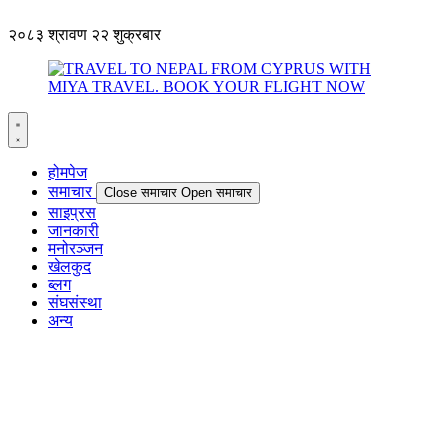
२०८३ श्रावण २२ शुक्रबार
होमपेज
समाचार
Close समाचार
Open समाचार
साइप्रस
जानकारी
मनोरञ्जन
खेलकुद
ब्लग
संघसंस्था
अन्य