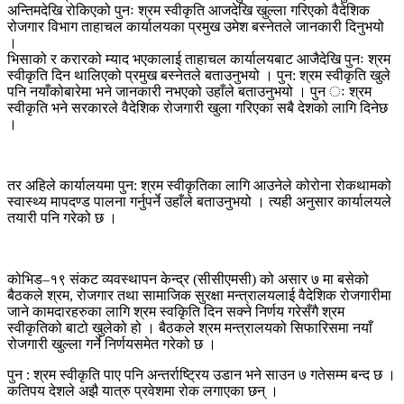
अन्तिमदेखि रोकिएको पुनः श्रम स्वीकृति आजदेखि खुल्ला गरिएको वैदेशिक
रोजगार विभाग ताहाचल कार्यालयका प्रमुख उमेश बस्नेतले जानकारी दिनुभयो
।
भिसाको र करारको म्याद भएकालाई ताहाचल कार्यालयबाट आजैदेखि पुनः श्रम
स्वीकृति दिन थालिएको प्रमुख बस्नेतले बताउनुभयो । पुन: श्रम स्वीकृति खुले
पनि नयाँकोबारेमा भने जानकारी नभएको उहाँले बताउनुभयो । पुन ः श्रम
स्वीकृति भने सरकारले वैदेशिक रोजगारी खुला गरिएका सबै देशको लागि दिनेछ
।
तर अहिले कार्यालयमा पुन: श्रम स्वीकृतिका लागि आउनेले कोरोना रोकथामको
स्वास्थ्य मापदण्ड पालना गर्नुपर्ने उहाँले बताउनुभयो । त्यही अनुसार कार्यालयले
तयारी पनि गरेको छ ।
कोभिड–१९ संकट व्यवस्थापन केन्द्र (सीसीएमसी) को असार ७ मा बसेको
बैठकले श्रम, रोजगार तथा सामाजिक सुरक्षा मन्त्रालयलाई वैदेशिक रोजगारीमा
जाने कामदारहरुका लागि श्रम स्वकिृति दिन सक्ने निर्णय गरेसँगै श्रम
स्वीकृतिको बाटो खुलेको हो । बैठकले श्रम मन्त्रालयको सिफारिसमा नयाँ
रोजगारी खुल्ला गर्ने निर्णयसमेत गरेको छ ।
पुन : श्रम स्वीकृति पाए पनि अन्तर्राष्ट्रिय उडान भने साउन ७ गतेसम्म बन्द छ ।
कतिपय देशले अझै यात्रु प्रवेशमा रोक लगाएका छन् ।