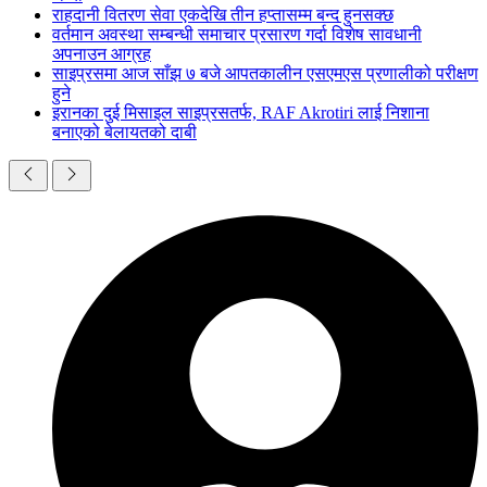
राहदानी वितरण सेवा एकदेखि तीन हप्तासम्म बन्द हुनसक्छ
वर्तमान अवस्था सम्बन्धी समाचार प्रसारण गर्दा विशेष सावधानी
अपनाउन आग्रह
साइप्रसमा आज साँझ ७ बजे आपतकालीन एसएमएस प्रणालीको परीक्षण
हुने
इरानका दुई मिसाइल साइप्रसतर्फ, RAF Akrotiri लाई निशाना
बनाएको बेलायतको दाबी