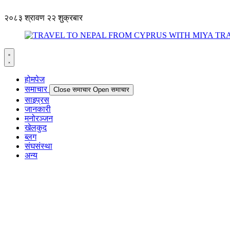
२०८३ श्रावण २२ शुक्रबार
होमपेज
समाचार
Close समाचार
Open समाचार
साइप्रस
जानकारी
मनोरञ्जन
खेलकुद
ब्लग
संघसंस्था
अन्य