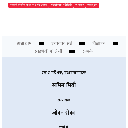
ाचार
साइप्रस
अन्य
ती शिविर सम्पन्न,
साइप्रसस्थित नेपाली अवैतनिक वाणिज्यदूतावास
त
स्थगित, २० हजार नेपाली प्रभावित हुने
Chief Editor
हाम्रो टीम
प्रयोगका सर्त
विज्ञापन
प्राइभेसी पोलिसी
सम्पर्क
प्रवन्ध निर्देशक/ प्रधान सम्पादक
समिम मियाँ
सम्पादक
जीवन रोका
दर्ता नं