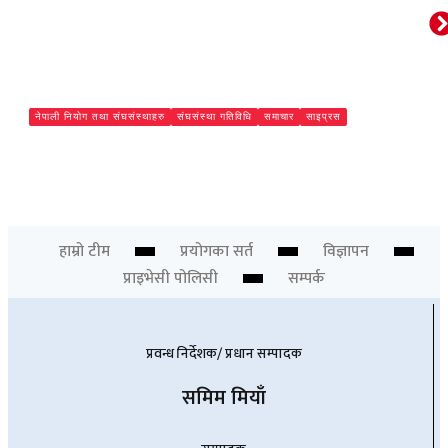
नेपाली नियोग तथा संघसंस्थाहरु
संघसंस्था गतिविधि
समाचार
साइप्रस
अत्यधिक चापबीच साइप्रसमा दुतावासको घुम्ती शिविर सम्पन्न, १३०
सेवाग्राही लाभान्वित
Chief Editor
हाम्रो टीम
प्रयोगका सर्त
विज्ञापन
प्राइभेसी पोलिसी
सम्पर्क
प्रवन्ध निर्देशक/ प्रधान सम्पादक
समिम मियाँ