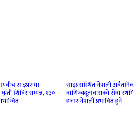
ापबीच साइप्रसमा
साइप्रसस्थित नेपाली अवैतनि
ुम्ती शिविर सम्पन्न, १३०
वाणिज्यदूतावासको सेवा स्थ
लाभान्वित
हजार नेपाली प्रभावित हुने