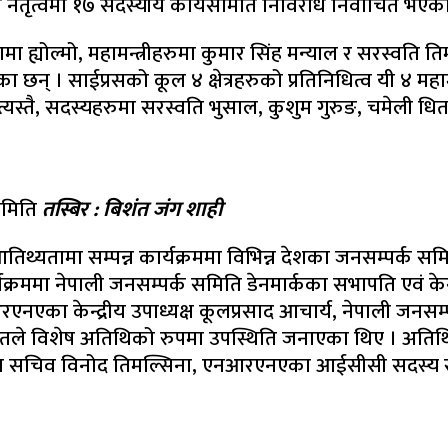
त्वमा १७ सदस्यीय कार्यसमिति निर्विरोध निर्वाचित भएको
ह्योल्मो, महामन्त्रीहरुमा कुमार सिंह मन्याल र सरस्वति तिमल्स
एका छन् । साईप्रसको कूल ४ क्षेत्रहरुको प्रतिनिधित्व यी ४ महाम
। त्यस्तै, सदस्यहरुमा सरस्वति भुसाल, कुशुम गुरुङ, चमेली ध
यसमिति
तस्बिर : बिशंत जंग शाही
्रमुख आतिथ्यतामा सम्पन्न कार्यक्रममा विभिन्न देशका जनसम्
ममा नेपाली जनसम्पर्क समिति डेनमार्कका सभापति एवं केन्द्रीय
रएनएका केन्द्रीय उपाध्यक्ष कूलप्रसाद आचार्य, नेपाली जनस
विशेष अतिथिको रुपमा उपस्थिति जनाएका थिए । अतिथिमा 
्यालय सचिव विनोद तिमल्सिना, एनआरएनएका आईसीसी सदस्य र