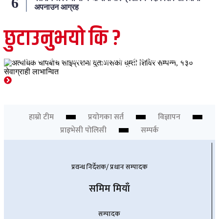
अपनाउन आग्रह
छुटाउनुभयो कि ?
नेपाली नियोग तथा संघसंस्थाहरु
संघसंस्था गतिविधि
समाचार
साइप्रस
अत्यधिक चापबीच साइप्रसमा दुतावासको घुम्ती शिविर सम्पन्न, १३०
सेवाग्राही लाभान्वित
Chief Editor
हाम्रो टीम
प्रयोगका सर्त
विज्ञापन
प्राइभेसी पोलिसी
सम्पर्क
प्रवन्ध निर्देशक/ प्रधान सम्पादक
समिम मियाँ
सम्पादक