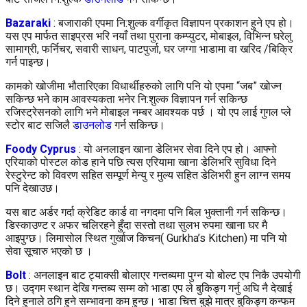
Bazaraki
: बजाराकी एपमा नि:शुल्क वर्गीकृत विज्ञापन प्रकाशन हुने एप हो।
यस एप मार्फत साइप्रस भरि नयाँ तथा पुराना कम्प्युटर, मोबाइल, विभिन्न घरेलु
सामाग्री, फर्निचर, सवारी साधन, पाटपुर्जा, घर जग्गा भाडामा वा खरिद /बिक्रि
गर्न पाइन्छ।
कामको खोजीमा भौतारिएका विधार्थीहरुको लागि पनि यो एपमा “जब” खोज्न
सकिन्छ भने काम आवस्यकता भनेर नि:शुल्क विज्ञापन गर्न सकिन्छ
रजिस्ट्रेसनको लागि भने मोबाइल नम्बर आवश्यक पर्छ । यो एप लाई गुगल प्ले
स्टोर बाट सजिलै
डाउनलोड
गर्न सकिन्छ।
Foody Cyprus
: यो अनलाइन खाना डेलिभर सेवा दिने एप हो। आफ्नो
एरियाको पोस्टल कोड हाने पछि त्यस एरियामा खाना डेलिभरि सुविधा दिने
रेस्टुरेन्ट को विवरण सहित सम्पूर्ण मेन्यु र मुल्य सहित डेलिभरी हुन लाग्न समय
पनि देखाउछ।
यस बाट अर्डर गर्दा क्रेडिट कार्ड वा नगदमा पनि बिल भुक्तानी गर्न सकिन्छ।
डिस्काउण्ट र अफर चलिरहने हुँदा सस्तो तथा सुलभ रुपमा खाना घर मै
आइपुग्छ। लिमासोल स्थित गुर्खाज किचन( Gurkha’s Kitchen) मा पनि यो
सेवा सूचारु भएको छ ।
Bolt
: अनलाइन बाट ट्याक्सी बोलाएर गन्तब्यमा पुग्न यो बोल्ट एप निकै उपयोगी
छ। उद्गम स्थान देखि गन्तब्य सम्म को भाडा एप ले बुकिङ्ग गर्नु अघि नै देखाई
दिने हुनाले ठगि हुने सम्भावना कम हुन्छ। भाडा चित्त बुझे मात्र बुकिङ्ग कन्फम