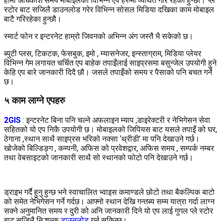
हामी अधिकांश समय मोबाइलका विभिन्न एप हरुमा व्यथित गरि रहेका हुन्छौ। प्ले
स्टोर बाट सजिलै डाउनलोड गरेर विभिन्न सोसल मिडिया दखिका काम मोबाइल
बाटै गरिरहेका हुन्छौ।
स्मार्ट फोन र इन्टरनेट हाम्रो जिवनको अभिन्न अंग जस्तै भै सकेको छ।
ब्युटी प्लस, टिकटक, फेसबुक, इमो , म्यासनेजर, इन्स्ताग्राम, मिडिया प्लेयर
विभिन्न गेम लगायत चर्चित एप बाहेक तपाइँलाई साइप्रसमा बसुन्जेल उपयोगी हुने
केहि एप बारे जानकारी दिदै छौ। जसले तपाइँको समय र पैसाको पनि बचत गर्ने
छ।
५ काम लाग्ने एपहरु
2GIS
: इन्टरनेट बिना पनि चल्ने अफलाइन म्याप ,डाइरेक्टरी र नेभिगेसन सेवा
सहितको यो एप निकै उपयोगी छ। मोबाइलको जिपियस बाट यसले तपाइँ को घर,
ठेगाना ,स्थान साथै साइप्रस भरिको नक्सा ‘थ्रीडी’ मा पनि देखाउने गर्छ।
खोजेको बिल्डिङ्ग , कम्पनी, अफिस को प्रवेशद्वार, अफिस समय , सम्पर्क नम्बर
तथा वेबसाइटको जानकारी साथै सो स्थानको फोटो पनि देखाउने गर्छ।
ड्राइभ गर्दै हुनु हुन्छ भने स्वाचालित भ्वाइस कमाण्डले छोटो तथा बैकल्पिक बाटो
को समेत नेभिगेसन गर्ने गर्दछ। आफ्नो स्थान देखि गन्तब्य सम्म यात्रा गर्दा लाग्न
सक्ने अनुमानित समय र दुरी को अनि जानकारी दिने यो एप लाई गुगल प्ले स्टोर
बाट सजिलै नि:शुल्क
डाउनलोड
गर्न सकिन्छ।